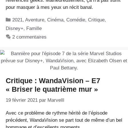
références geeks. Malheureusement, ça n’a pas suffit
pour masquer à mes yeux un récit banal.
Catégories
2021
,
Aventure
,
Cinéma
,
Comédie
,
Critique
,
Disney+
,
Famille
2 commentaires
Critique : WandaVision – E7
« Briser le quatrième mur »
19 février 2021
par
Marvelll
Avec ce problème de rythme hérité de l’épisode
précédent, WandaVision se part tout de même d’un bel
hommage et d’excellents moments.