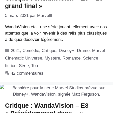
grand final »
5 mars 2021
par
Marvelll
WandaVision était une série jouant tellement avec nos
attentes que la voir revenir à des rails plus classiques
a de quoi décevoir légèrement.
Catégories
2021
,
Comédie
,
Critique
,
Disney+
,
Drame
,
Marvel
Cinematic Universe
,
Mystère
,
Romance
,
Science
fiction
,
Série
,
Top
42 commentaires
Critique : WandaVision – E8
« Précédemment dans… »