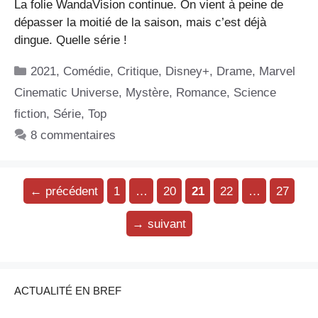
La folie WandaVision continue. On vient à peine de
dépasser la moitié de la saison, mais c’est déjà
dingue. Quelle série !
Catégories
2021
,
Comédie
,
Critique
,
Disney+
,
Drame
,
Marvel
Cinematic Universe
,
Mystère
,
Romance
,
Science
fiction
,
Série
,
Top
8 commentaires
Page
Page
Page
Page
Page
←
précédent
1
…
20
21
22
…
27
→
suivant
ACTUALITÉ EN BREF