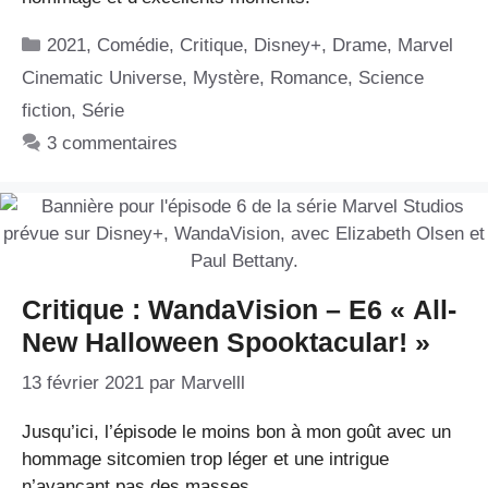
Catégories
2021
,
Comédie
,
Critique
,
Disney+
,
Drame
,
Marvel
Cinematic Universe
,
Mystère
,
Romance
,
Science
fiction
,
Série
3 commentaires
Critique : WandaVision – E6 « All-
New Halloween Spooktacular! »
13 février 2021
par
Marvelll
Jusqu’ici, l’épisode le moins bon à mon goût avec un
hommage sitcomien trop léger et une intrigue
n’avançant pas des masses.