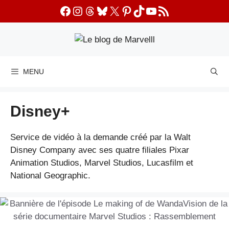
Aller
Facebook
Instagram
Threads
Bluesky
X
Pinterest
TikTok
YouTube
Flux RSS
au
contenu
MENU
Disney+
Service de vidéo à la demande créé par la Walt
Disney Company avec ses quatre filiales Pixar
Animation Studios, Marvel Studios, Lucasfilm et
National Geographic.