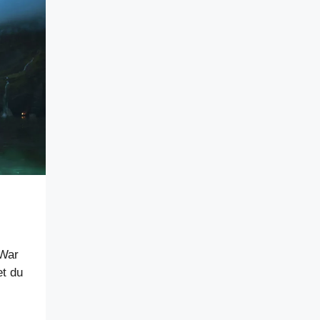
 War
et du