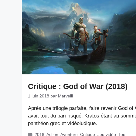
Critique : God of War (2018)
1 juin 2018
par
Marvelll
Après une trilogie parfaite, faire revenir God of
avait tout du pari risqué. Kratos étant au somm
panthéon grec et vidéoludique.
Catégories
2018
,
Action
,
Aventure
,
Critique
,
Jeu vidéo
,
Top