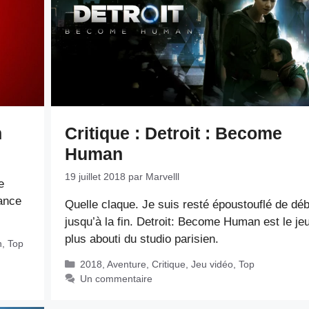
n
Critique : Detroit : Become
Human
19 juillet 2018
par
Marvelll
e
ance
Quelle claque. Je suis resté époustouflé de déb
jusqu’à la fin. Detroit: Become Human est le jeu
plus abouti du studio parisien.
n
,
Top
Catégories
2018
,
Aventure
,
Critique
,
Jeu vidéo
,
Top
Un commentaire