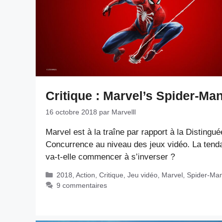
Critique : Marvel’s Spider-Ma
16 octobre 2018
par
Marvelll
Marvel est à la traîne par rapport à la Distingué
Concurrence au niveau des jeux vidéo. La tend
va-t-elle commencer à s’inverser ?
Catégories
2018
,
Action
,
Critique
,
Jeu vidéo
,
Marvel
,
Spider-Ma
9 commentaires