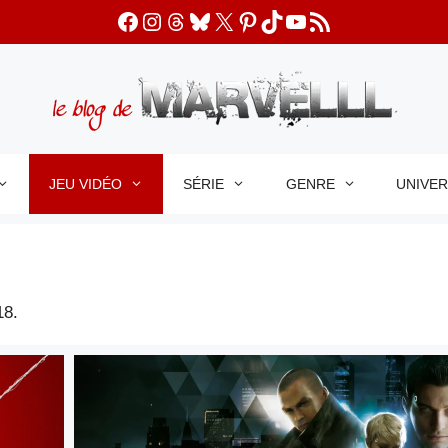
Facebook
Instagram
Threads
Bluesky
X
Pinterest
TikTok
YouTube
Flux RSS
JEU VIDÉO
SÉRIE
GENRE
UNIVE
18.