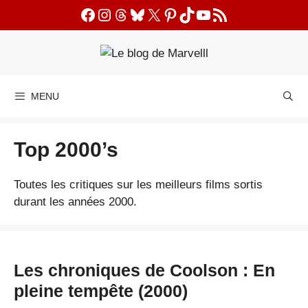
Aller
Facebook
Instagram
Threads
Bluesky
X
Pinterest
TikTok
YouTube
Flux RSS
au
contenu
MENU
Top 2000’s
Toutes les critiques sur les meilleurs films sortis
durant les années 2000.
Les chroniques de Coolson : En
pleine tempête (2000)