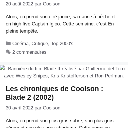
20 août 2022
par
Coolson
Alors, on prend son ciré jaune, sa canne à pêche et
on high five Captain Igloo. Cette semaine, c’est En
pleine tempête.
Catégories
Cinéma
,
Critique
,
Top 2000's
2 commentaires
Les chroniques de Coolson :
Blade 2 (2002)
30 avril 2022
par
Coolson
Alors, on prend son plus gros sabre, son plus gros
sérum et son plus gros charisme. Cette semaine,