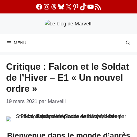
Aller
Facebook
Instagram
Threads
Bluesky
X
Pinterest
TikTok
YouTube
Flux RSS
au
contenu
MENU
Critique : Falcon et le Soldat
de l’Hiver – E1 « Un nouvel
ordre »
19 mars 2021
par
Marvelll
Bienvenue dans le monde d’après