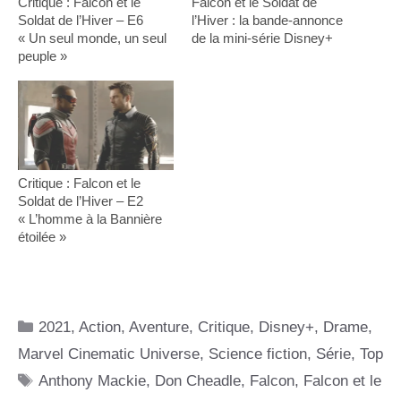
Critique : Falcon et le
Falcon et le Soldat de
Soldat de l’Hiver – E6
l’Hiver : la bande-annonce
« Un seul monde, un seul
de la mini-série Disney+
peuple »
Critique : Falcon et le
Soldat de l’Hiver – E2
« L’homme à la Bannière
étoilée »
Catégories
2021
,
Action
,
Aventure
,
Critique
,
Disney+
,
Drame
,
Marvel Cinematic Universe
,
Science fiction
,
Série
,
Top
Étiquettes
Anthony Mackie
,
Don Cheadle
,
Falcon
,
Falcon et le