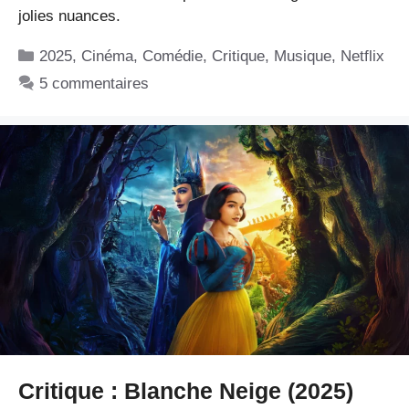
jolies nuances.
Catégories
2025
,
Cinéma
,
Comédie
,
Critique
,
Musique
,
Netflix
5 commentaires
Critique : Blanche Neige (2025)