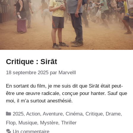
Critique : Sirāt
18 septembre 2025
par
Marvelll
En sortant du film, je me suis dit que Sirāt était peut-
être une œuvre radicale, conçue pour hanter. Sauf que
moi, il m’a surtout anesthésié.
Catégories
2025
,
Action
,
Aventure
,
Cinéma
,
Critique
,
Drame
,
Flop
,
Musique
,
Mystère
,
Thriller
Un commentaire