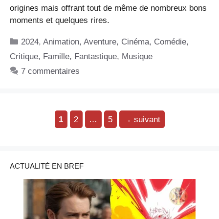
origines mais offrant tout de même de nombreux bons
moments et quelques rires.
Catégories
2024
,
Animation
,
Aventure
,
Cinéma
,
Comédie
,
Critique
,
Famille
,
Fantastique
,
Musique
7 commentaires
Page
Page
Page
1
2
…
5
→
suivant
ACTUALITÉ EN BREF