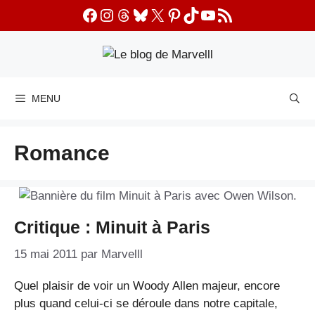
Aller
Facebook
Instagram
Threads
Bluesky
X
Pinterest
TikTok
YouTube
Flux RSS
au
contenu
MENU
Romance
Critique : Minuit à Paris
15 mai 2011
par
Marvelll
Quel plaisir de voir un Woody Allen majeur, encore
plus quand celui-ci se déroule dans notre capitale,