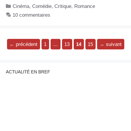
Catégories
Cinéma
,
Comédie
,
Critique
,
Romance
10 commentaires
Page
Page
Page
Page
←
précédent
1
…
13
14
15
→
suivant
ACTUALITÉ EN BREF