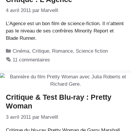
4 avril 2011
par
Marvelll
L’Agence est un bon film de science-fiction. Il n’atteint
pas le niveau de ses confrères Minority Report et
Blade Runner.
Catégories
Cinéma
,
Critique
,
Romance
,
Science fiction
11 commentaires
Critique & Test Blu-ray : Pretty
Woman
3 avril 2011
par
Marvelll
Critique du blu-ray Pretty Woman de Garry Marshall