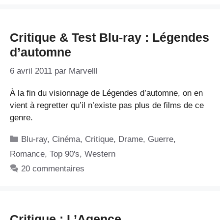
Critique & Test Blu-ray : Légendes
d’automne
6 avril 2011
par
Marvelll
À la fin du visionnage de Légendes d’automne, on en
vient à regretter qu’il n’existe pas plus de films de ce
genre.
Catégories
Blu-ray
,
Cinéma
,
Critique
,
Drame
,
Guerre
,
Romance
,
Top 90's
,
Western
20 commentaires
Critique : L’Agence