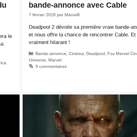
du
bande-annonce avec Cable
7 février 2018
par
Marvelll
Deadpool 2 dévoile sa première vraie bande-a
et nous offre la chance de rencontrer Cable. Et
era le
vraiment hilarant !
a:
Catégories
Bande-annonce
,
Cinéma
,
Deadpool
,
Fox Marvel Cin
Universe
,
Marvel
ica
,
9 commentaires