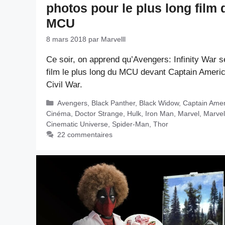
photos pour le plus long film 
MCU
8 mars 2018
par
Marvelll
Ce soir, on apprend qu’Avengers: Infinity War s
film le plus long du MCU devant Captain Americ
Civil War.
Catégories
Avengers
,
Black Panther
,
Black Widow
,
Captain Amer
Cinéma
,
Doctor Strange
,
Hulk
,
Iron Man
,
Marvel
,
Marvel
Cinematic Universe
,
Spider-Man
,
Thor
22 commentaires