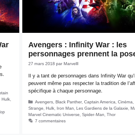
War
Avengers : Infinity War : les
personnages prennent la pos
27 mars 2018
par
Marvelll
e
s.
Il y a tant de personnages dans Infinity War qu’
peuvent même pas respecter la tradition de l’af
spécifique à chaque personnage.
tain
,
Hulk
,
Catégories
Avengers
,
Black Panther
,
Captain America
,
Cinéma
,
Strange
,
Hulk
,
Iron Man
,
Les Gardiens de la Galaxie
,
Ma
Top
Marvel Cinematic Universe
,
Spider-Man
,
Thor
7 commentaires