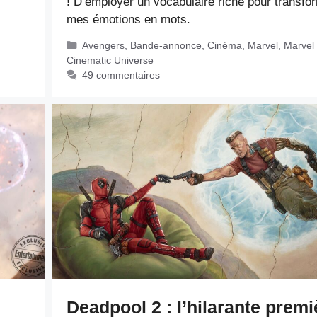
! D’employer un vocabulaire riche pour transfo
mes émotions en mots.
Catégories
Avengers
,
Bande-annonce
,
Cinéma
,
Marvel
,
Marvel
Cinematic Universe
49 commentaires
Deadpool 2 : l’hilarante premi