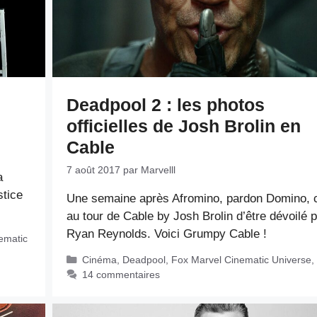
Deadpool 2 : les photos
officielles de Josh Brolin en
Cable
7 août 2017
par
Marvelll
a
stice
Une semaine après Afromino, pardon Domino, c
au tour de Cable by Josh Brolin d’être dévoilé 
Ryan Reynolds. Voici Grumpy Cable !
ematic
Catégories
Cinéma
,
Deadpool
,
Fox Marvel Cinematic Universe
,
14 commentaires