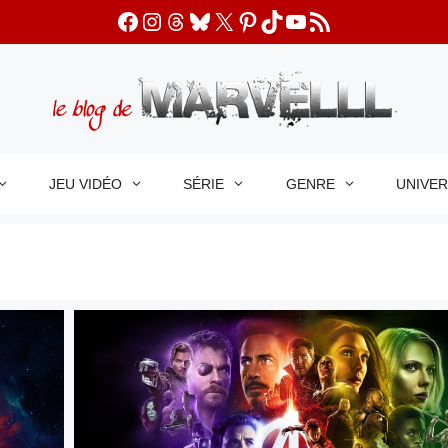
Facebook
Instagram
Threads
Bluesky
X
Pinterest
TikTok
YouTube
Flux RSS
JEU VIDÉO
SÉRIE
GENRE
UNIVE