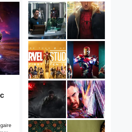
ec
lgaire