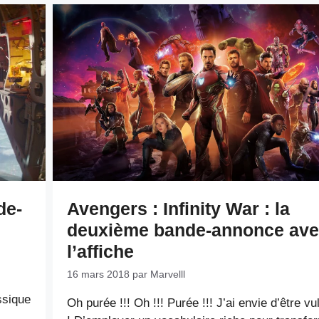
de-
Avengers : Infinity War : la
deuxième bande-annonce av
l’affiche
16 mars 2018
par
Marvelll
ssique
Oh purée !!! Oh !!! Purée !!! J’ai envie d’être vu