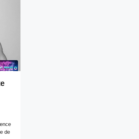
te
mence
ve de