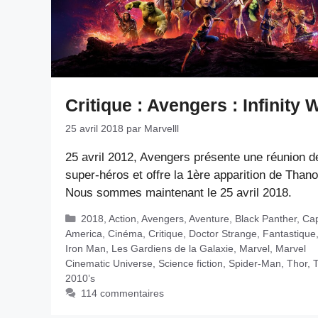
Critique : Avengers : Infinity 
25 avril 2018
par
Marvelll
25 avril 2012, Avengers présente une réunion d
super-héros et offre la 1ère apparition de Thano
Nous sommes maintenant le 25 avril 2018.
Catégories
2018
,
Action
,
Avengers
,
Aventure
,
Black Panther
,
Cap
America
,
Cinéma
,
Critique
,
Doctor Strange
,
Fantastique
Iron Man
,
Les Gardiens de la Galaxie
,
Marvel
,
Marvel
Cinematic Universe
,
Science fiction
,
Spider-Man
,
Thor
,
2010’s
114 commentaires