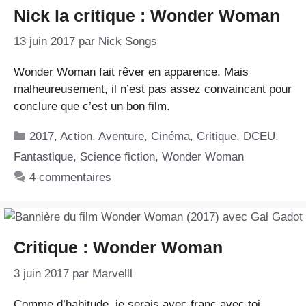
Nick la critique : Wonder Woman
13 juin 2017
par
Nick Songs
Wonder Woman fait rêver en apparence. Mais
malheureusement, il n’est pas assez convaincant pour
conclure que c’est un bon film.
Catégories
2017
,
Action
,
Aventure
,
Cinéma
,
Critique
,
DCEU
,
Fantastique
,
Science fiction
,
Wonder Woman
4 commentaires
Critique : Wonder Woman
3 juin 2017
par
Marvelll
Comme d’habitude, je serais avec franc avec toi,