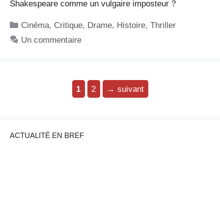
Shakespeare comme un vulgaire imposteur ?
Catégories
Cinéma
,
Critique
,
Drame
,
Histoire
,
Thriller
Un commentaire
Page
Page
1
2
→
suivant
ACTUALITÉ EN BREF