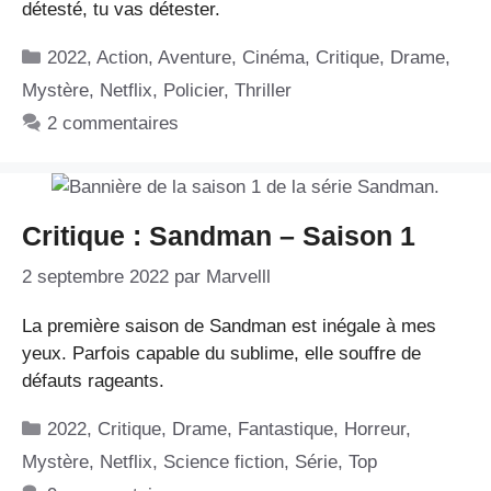
détesté, tu vas détester.
Catégories
2022
,
Action
,
Aventure
,
Cinéma
,
Critique
,
Drame
,
Mystère
,
Netflix
,
Policier
,
Thriller
2 commentaires
Critique : Sandman – Saison 1
2 septembre 2022
par
Marvelll
La première saison de Sandman est inégale à mes
yeux. Parfois capable du sublime, elle souffre de
défauts rageants.
Catégories
2022
,
Critique
,
Drame
,
Fantastique
,
Horreur
,
Mystère
,
Netflix
,
Science fiction
,
Série
,
Top