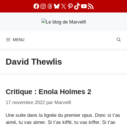
Aller
Facebook
Instagram
Threads
Bluesky
X
Pinterest
TikTok
YouTube
Flux RSS
au
contenu
MENU
David Thewlis
Critique : Enola Holmes 2
17 novembre 2022
par
Marvelll
Une suite dans la lignée du premier opus. Donc si t’as
aimé, tu vas aimer. Si t’as kiffé, tu vas kiffer. Si t’as