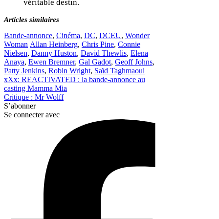
véritable destin.
Articles similaires
Catégories
Bande-annonce
,
Cinéma
,
DC
,
DCEU
,
Wonder
Étiquettes
Woman
Allan Heinberg
,
Chris Pine
,
Connie
Nielsen
,
Danny Huston
,
David Thewlis
,
Elena
Anaya
,
Ewen Bremner
,
Gal Gadot
,
Geoff Johns
,
Patty Jenkins
,
Robin Wright
,
Saïd Taghmaoui
xXx: REACTIVATED : la bande-annonce au
casting Mamma Mia
Critique : Mr Wolff
S’abonner
Se connecter avec