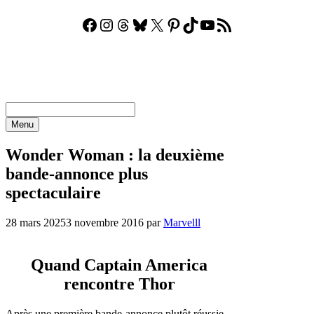
Facebook
Instagram
Threads
Bluesky
X
Pinterest
TikTok
YouTube
Flux RSS
Aller
au
contenu
Menu
Wonder Woman : la deuxième
bande-annonce plus
spectaculaire
28 mars 2025
3 novembre 2016
par
Marvelll
Quand Captain America
rencontre Thor
Après une première bande-annonce plutôt réussie,