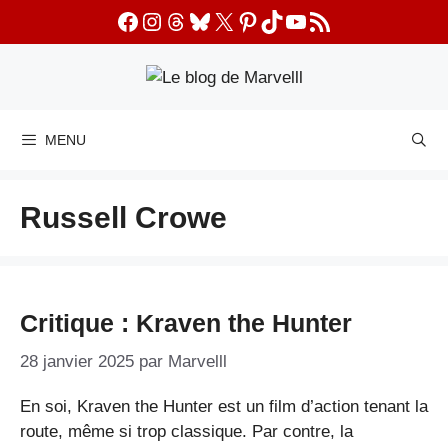
Aller
Facebook
Instagram
Threads
Bluesky
X
Pinterest
TikTok
YouTube
Flux RSS
au
contenu
MENU
Russell Crowe
Critique : Kraven the Hunter
28 janvier 2025
par
Marvelll
En soi, Kraven the Hunter est un film d’action tenant la
route, même si trop classique. Par contre, la