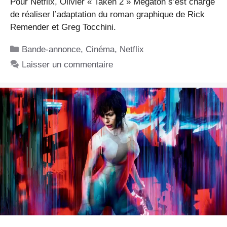
Pour Netflix, Olivier « Taken 2 » Megaton s’est chargé
de réaliser l’adaptation du roman graphique de Rick
Remender et Greg Tocchini.
Catégories
Bande-annonce
,
Cinéma
,
Netflix
Laisser un commentaire