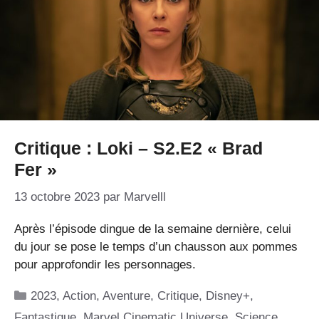
Critique : Loki – S2.E2 « Brad
Fer »
13 octobre 2023
par
Marvelll
Après l’épisode dingue de la semaine dernière, celui
du jour se pose le temps d’un chausson aux pommes
pour approfondir les personnages.
Catégories
2023
,
Action
,
Aventure
,
Critique
,
Disney+
,
Fantastique
,
Marvel Cinematic Universe
,
Science