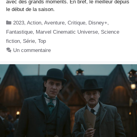
avec des grands moments. En bref, le meilleur depuis
le début de la saison.
Catégories
2023
,
Action
,
Aventure
,
Critique
,
Disney+
,
Fantastique
,
Marvel Cinematic Universe
,
Science
fiction
,
Série
,
Top
Un commentaire