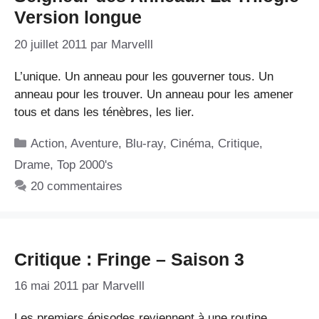
Version longue
20 juillet 2011
par
Marvelll
L’unique. Un anneau pour les gouverner tous. Un
anneau pour les trouver. Un anneau pour les amener
tous et dans les ténèbres, les lier.
Catégories
Action
,
Aventure
,
Blu-ray
,
Cinéma
,
Critique
,
Drame
,
Top 2000's
20 commentaires
Critique : Fringe – Saison 3
16 mai 2011
par
Marvelll
Les premiers épisodes reviennent à une routine