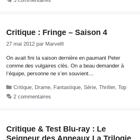
5 commentaires
Critique : Fringe – Saison 4
27 mai 2012
par
Marvelll
On avait fini la saison dernière en paumant Peter
comme des vulgaires clés. On a beau demander à
l’équipe, personne ne s’en souvient…
Catégories
Critique
,
Drame
,
Fantastique
,
Série
,
Thriller
,
Top
2 commentaires
Critique & Test Blu-ray : Le
Seigneur des Anneaux La Trilogie