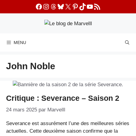
Aller
Facebook
Instagram
Threads
Bluesky
X
Pinterest
TikTok
YouTube
Flux RSS
au
contenu
MENU
John Noble
Critique : Severance – Saison 2
24 mars 2025
par
Marvelll
Severance est assurément l’une des meilleures séries
actuelles. Cette deuxième saison confirme que la