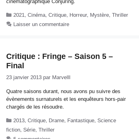
cinématographique Conjuring.
Catégories
2021
,
Cinéma
,
Critique
,
Horreur
,
Mystère
,
Thriller
Laisser un commentaire
Critique : Fringe – Saison 5 –
Final
23 janvier 2013
par
Marvelll
Quatre saisons durant, nous avons pu suivre des
évènements surnaturels et les enquêteurs hors-pair
chargés de les résoudre.
Catégories
2013
,
Critique
,
Drame
,
Fantastique
,
Science
fiction
,
Série
,
Thriller