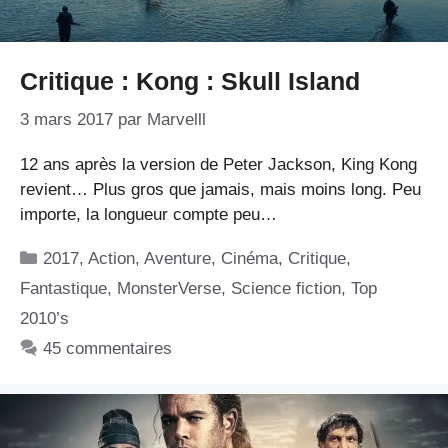
Critique : Kong : Skull Island
3 mars 2017
par
Marvelll
12 ans après la version de Peter Jackson, King Kong
revient… Plus gros que jamais, mais moins long. Peu
importe, la longueur compte peu…
Catégories
2017
,
Action
,
Aventure
,
Cinéma
,
Critique
,
Fantastique
,
MonsterVerse
,
Science fiction
,
Top
2010’s
45 commentaires