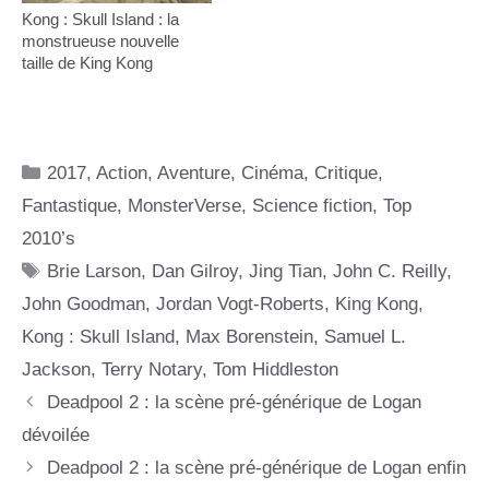
Kong : Skull Island : la
monstrueuse nouvelle
taille de King Kong
Catégories
2017
,
Action
,
Aventure
,
Cinéma
,
Critique
,
Fantastique
,
MonsterVerse
,
Science fiction
,
Top
2010’s
Étiquettes
Brie Larson
,
Dan Gilroy
,
Jing Tian
,
John C. Reilly
,
John Goodman
,
Jordan Vogt-Roberts
,
King Kong
,
Kong : Skull Island
,
Max Borenstein
,
Samuel L.
Jackson
,
Terry Notary
,
Tom Hiddleston
Deadpool 2 : la scène pré-générique de Logan
dévoilée
Deadpool 2 : la scène pré-générique de Logan enfin