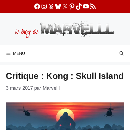
Aller
Facebook
Instagram
Threads
Bluesky
X
Pinterest
TikTok
YouTube
Flux RSS
au
contenu
MENU
Critique : Kong : Skull Island
3 mars 2017
par
Marvelll