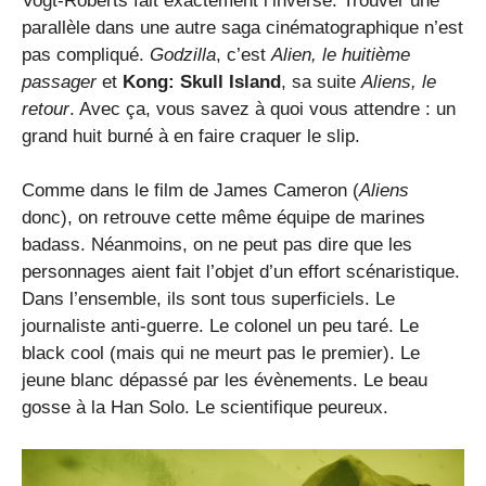
Vogt-Roberts fait exactement l’inverse. Trouver une
parallèle dans une autre saga cinématographique n’est
pas compliqué.
Godzilla
, c’est
Alien, le huitième
passager
et
Kong: Skull Island
, sa suite
Aliens, le
retour
. Avec ça, vous savez à quoi vous attendre : un
grand huit burné à en faire craquer le slip.
Comme dans le film de James Cameron (
Aliens
donc), on retrouve cette même équipe de marines
badass. Néanmoins, on ne peut pas dire que les
personnages aient fait l’objet d’un effort scénaristique.
Dans l’ensemble, ils sont tous superficiels. Le
journaliste anti-guerre. Le colonel un peu taré. Le
black cool (mais qui ne meurt pas le premier). Le
jeune blanc dépassé par les évènements. Le beau
gosse à la Han Solo. Le scientifique peureux.