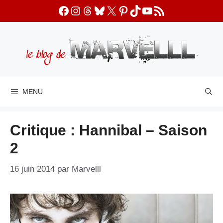
Aller
Facebook
Instagram
Threads
Bluesky
X
Pinterest
TikTok
YouTube
Flux RSS
au
contenu
MENU
Critique : Hannibal – Saison
2
16 juin 2014
par
Marvelll