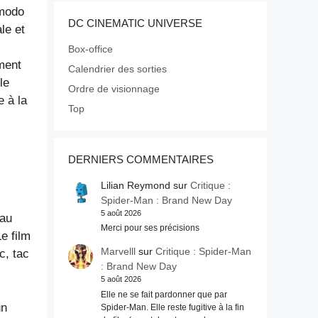
 modo
DC CINEMATIC UNIVERSE
le et
Box-office
ment
Calendrier des sorties
le
Ordre de visionnage
e à la
Top
DERNIERS COMMENTAIRES
Lilian Reymond
sur
Critique :
Spider-Man : Brand New Day
5 août 2026
 au
Merci pour ses précisions
e film
Marvelll
sur
Critique : Spider-Man
c, tac
: Brand New Day
5 août 2026
Elle ne se fait pardonner que par
un
Spider-Man. Elle reste fugitive à la fin