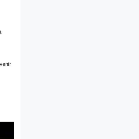
t
venir