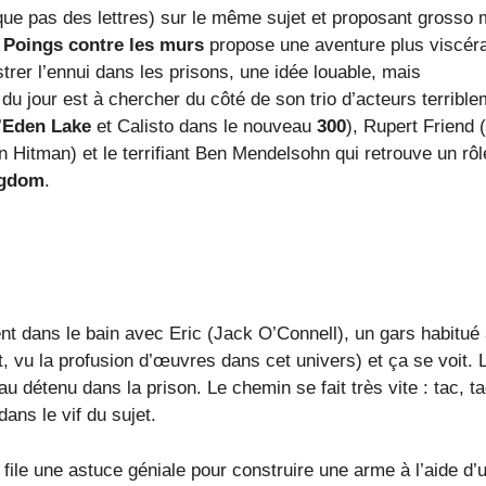
que pas des lettres) sur le même sujet et proposant grosso
 Poings contre les murs
propose une aventure plus viscéra
strer l’ennui dans les prisons, une idée louable, mais
u jour est à chercher du côté de son trio d’acteurs terrible
’
Eden Lake
et Calisto dans le nouveau
300
), Rupert Friend (
n Hitman) et le terrifiant Ben Mendelsohn qui retrouve un rôl
ngdom
.
ent dans le bain avec Eric (Jack O’Connell), un gars habitué
vu la profusion d’œuvres dans cet univers) et ça se voit. L
détenu dans la prison. Le chemin se fait très vite : tac, ta
dans le vif du sujet.
s file une astuce géniale pour construire une arme à l’aide d’