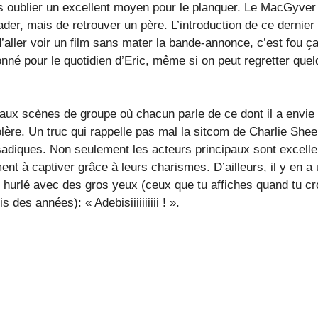
ns oublier un excellent moyen pour le planquer. Le MacGyver
vader, mais de retrouver un père. L’introduction de ce dernier
’aller voir un film sans mater la bande-annonce, c’est fou ça
ionné pour le quotidien d’Eric, même si on peut regretter que
 aux scènes de groupe où chacun parle de ce dont il a envie 
olère. Un truc qui rappelle pas mal la sitcom de Charlie Shee
sadiques. Non seulement les acteurs principaux sont excelle
ent à captiver grâce à leurs charismes. D’ailleurs, il y en a 
’ai hurlé avec des gros yeux (ceux que tu affiches quand tu cr
des années): « Adebisiiiiiiiiii ! ».