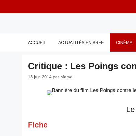
Aller
au
contenu
ACCUEIL
ACTUALITÉS EN BREF
CINÉMA
Critique : Les Poings co
13 juin 2014
par
Marvelll
Le
Fiche