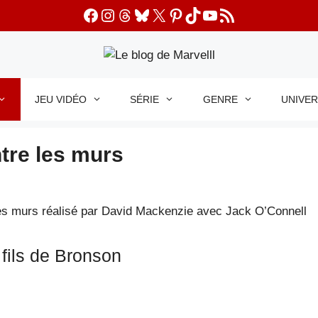
Facebook
Instagram
Threads
Bluesky
X
Pinterest
TikTok
YouTube
Flux RSS
JEU VIDÉO
SÉRIE
GENRE
UNIVE
ntre les murs
 fils de Bronson