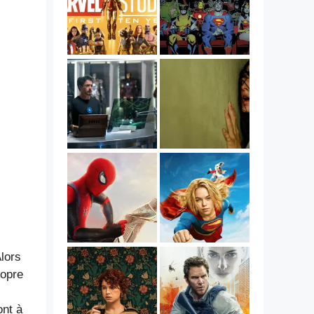
Alors
ropre
ont à