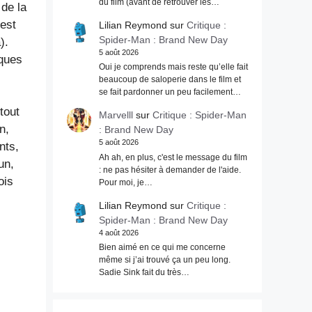
du film (avant de retrouver les…
 de la
 est
Lilian Reymond
sur
Critique :
Spider-Man : Brand New Day
).
5 août 2026
lques
Oui je comprends mais reste qu’elle fait
beaucoup de saloperie dans le film et
se fait pardonner un peu facilement…
tout
Marvelll
sur
Critique : Spider-Man
n,
: Brand New Day
5 août 2026
nts,
Ah ah, en plus, c'est le message du film
un,
: ne pas hésiter à demander de l'aide.
ois
Pour moi, je…
Lilian Reymond
sur
Critique :
Spider-Man : Brand New Day
4 août 2026
Bien aimé en ce qui me concerne
même si j’ai trouvé ça un peu long.
Sadie Sink fait du très…