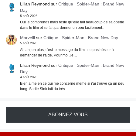
Lilian Reymond
sur
Critique : Spider-Man : Brand New
Day
5 août 2026
Oui je comprends mais reste qu’elle fait beaucoup de saloperie
dans le film et se fait pardonner un peu facilement…
Marvelll
sur
Critique : Spider-Man : Brand New Day
5 août 2026
Ah ah, en plus, c'est le message du film : ne pas hésiter à
demander de l'aide. Pour moi, je…
Lilian Reymond
sur
Critique : Spider-Man : Brand New
Day
4 août 2026
Bien aimé en ce qui me concerne même si j’ai trouvé ça un peu
long. Sadie Sink fait du très…
ABONNEZ-VOUS