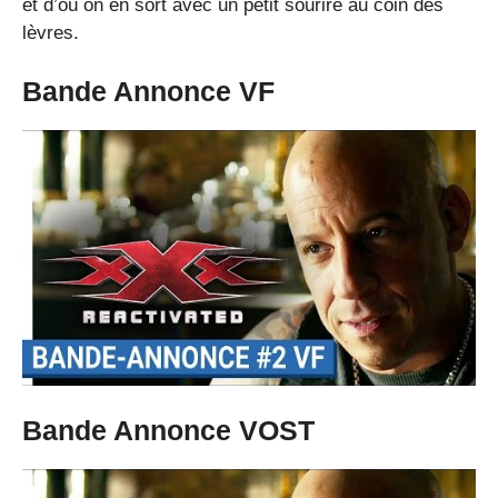
et d’où on en sort avec un petit sourire au coin des
lèvres.
Bande Annonce VF
Bande Annonce VOST