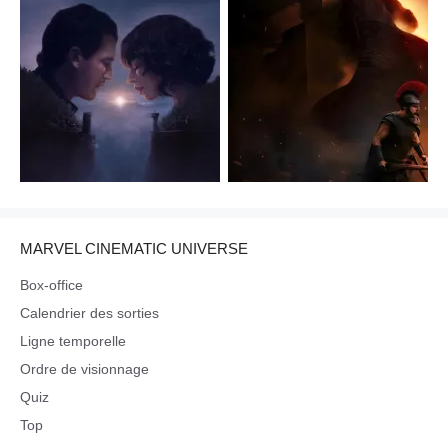
MARVEL CINEMATIC UNIVERSE
Box-office
Calendrier des sorties
Ligne temporelle
Ordre de visionnage
Quiz
Top