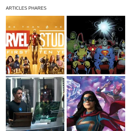
ARTICLES PHARES