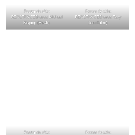
Poster de xXx:
Poster de xXx:
REACTIVATED avec Michael
REACTIVATED avec Tony
Bisping (Hawk).
Jaa (Talon).
Poster de xXx:
Poster de xXx: