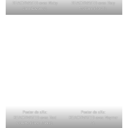
REACTIVATED avec Nicky
REACTIVATED avec Rory
Jam (Lazarus).
McCann (Torch).
Poster de xXx:
Poster de xXx:
REACTIVATED avec Toni
REACTIVATED avec Neymar
Collette (Jane Marke).
Jr.