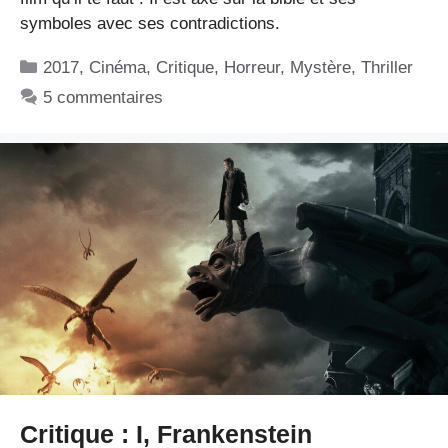
symboles avec ses contradictions.
Catégories
2017
,
Cinéma
,
Critique
,
Horreur
,
Mystère
,
Thriller
5 commentaires
Critique : I, Frankenstein