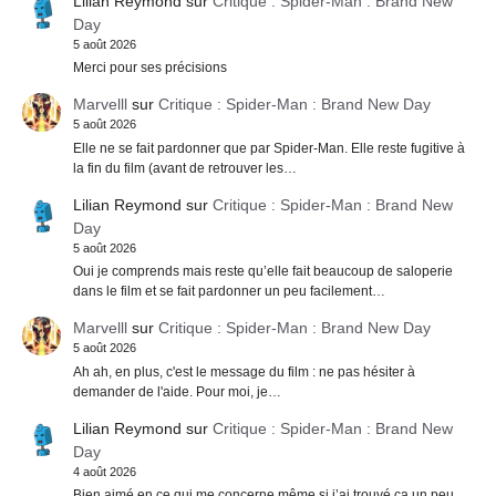
Lilian Reymond
sur
Critique : Spider-Man : Brand New
Day
5 août 2026
Merci pour ses précisions
Marvelll
sur
Critique : Spider-Man : Brand New Day
5 août 2026
Elle ne se fait pardonner que par Spider-Man. Elle reste fugitive à
la fin du film (avant de retrouver les…
Lilian Reymond
sur
Critique : Spider-Man : Brand New
Day
5 août 2026
Oui je comprends mais reste qu’elle fait beaucoup de saloperie
dans le film et se fait pardonner un peu facilement…
Marvelll
sur
Critique : Spider-Man : Brand New Day
5 août 2026
Ah ah, en plus, c'est le message du film : ne pas hésiter à
demander de l'aide. Pour moi, je…
Lilian Reymond
sur
Critique : Spider-Man : Brand New
Day
4 août 2026
Bien aimé en ce qui me concerne même si j’ai trouvé ça un peu