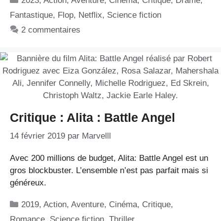
2023
,
Action
,
Aventure
,
Cinéma
,
Critique
,
Drame
,
Fantastique
,
Flop
,
Netflix
,
Science fiction
2 commentaires
Critique : Alita : Battle Angel
14 février 2019
par
Marvelll
Avec 200 millions de budget, Alita: Battle Angel est un
gros blockbuster. L’ensemble n’est pas parfait mais si
généreux.
Catégories
2019
,
Action
,
Aventure
,
Cinéma
,
Critique
,
Romance
,
Science fiction
,
Thriller