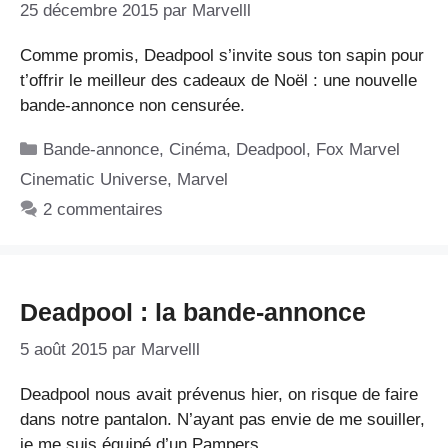
25 décembre 2015
par
Marvelll
Comme promis, Deadpool s’invite sous ton sapin pour
t’offrir le meilleur des cadeaux de Noël : une nouvelle
bande-annonce non censurée.
Catégories
Bande-annonce
,
Cinéma
,
Deadpool
,
Fox Marvel
Cinematic Universe
,
Marvel
2 commentaires
Deadpool : la bande-annonce
5 août 2015
par
Marvelll
Deadpool nous avait prévenus hier, on risque de faire
dans notre pantalon. N’ayant pas envie de me souiller,
je me suis équipé d’un Pampers.