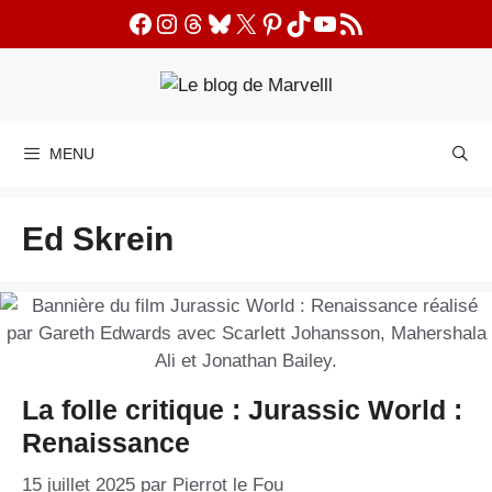
Aller
Facebook
Instagram
Threads
Bluesky
X
Pinterest
TikTok
YouTube
Flux RSS
au
contenu
MENU
Ed Skrein
La folle critique : Jurassic World :
Renaissance
15 juillet 2025
par
Pierrot le Fou