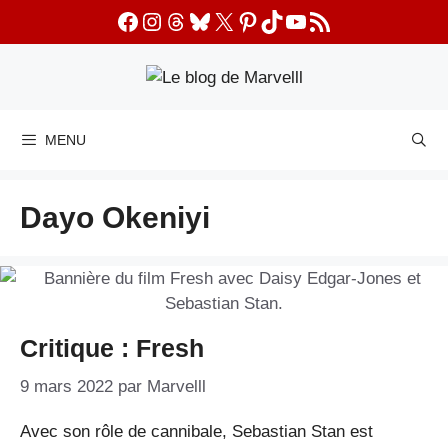
Aller
Facebook
Instagram
Threads
Bluesky
X
Pinterest
TikTok
YouTube
Flux RSS
au
contenu
MENU
Dayo Okeniyi
Critique : Fresh
9 mars 2022
par
Marvelll
Avec son rôle de cannibale, Sebastian Stan est