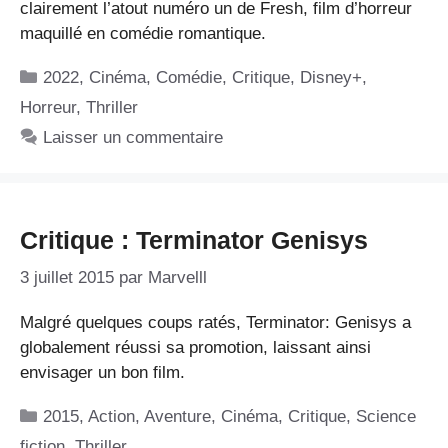
clairement l’atout numéro un de Fresh, film d’horreur
maquillé en comédie romantique.
Catégories
2022
,
Cinéma
,
Comédie
,
Critique
,
Disney+
,
Horreur
,
Thriller
Laisser un commentaire
Critique : Terminator Genisys
3 juillet 2015
par
Marvelll
Malgré quelques coups ratés, Terminator: Genisys a
globalement réussi sa promotion, laissant ainsi
envisager un bon film.
Catégories
2015
,
Action
,
Aventure
,
Cinéma
,
Critique
,
Science
fiction
,
Thriller