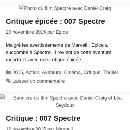
Critique épicée : 007 Spectre
20 novembre 2015
par
Epice
Malgré les avertissements de Marvelll, Epice a
succombé à Spectre. Il revient de cette aventure
meurtri et avec une critique épicée.
Catégories
2015
,
Action
,
Aventure
,
Cinéma
,
Critique
,
Thriller
Laisser un commentaire
Critique : 007 Spectre
12 novembre 2015
par
Marvelll