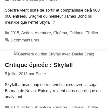
Spectre vient juste de sortir et comptabilise déjà 900
000 entrées. S’agit-il du meilleur James Bond ou
n’est-ce que l’effet Skyfall ?
Catégories
2015
,
Action
,
Aventure
,
Cinéma
,
Critique
,
Thriller
3 commentaires
Critique épicée : Skyfall
5 juillet 2013
par
Epice
Skyfall a beaucoup de ressemblances avec la saga
Batman de Nolan, Epice y revient dans sa critique en
analysant.
Catégories
2012
,
Action
,
Aventure
,
Cinéma
,
Critique
,
Thriller