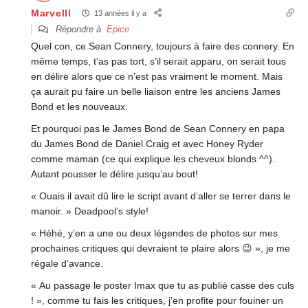
Marvelll
13 années il y a
Répondre à
Epice
Quel con, ce Sean Connery, toujours à faire des connery. En
même temps, t’as pas tort, s’il serait apparu, on serait tous
en délire alors que ce n’est pas vraiment le moment. Mais
ça aurait pu faire un belle liaison entre les anciens James
Bond et les nouveaux.
Et pourquoi pas le James Bond de Sean Connery en papa
du James Bond de Daniel Craig et avec Honey Ryder
comme maman (ce qui explique les cheveux blonds ^^).
Autant pousser le délire jusqu’au bout!
« Ouais il avait dû lire le script avant d’aller se terrer dans le
manoir. » Deadpool’s style!
« Héhé, y’en a une ou deux légendes de photos sur mes
prochaines critiques qui devraient te plaire alors 😉 », je me
régale d’avance.
« Au passage le poster Imax que tu as publié casse des culs
! », comme tu fais les critiques, j’en profite pour fouiner un