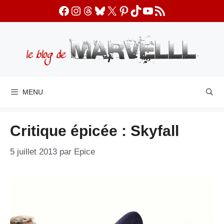
Aller
Facebook
Instagram
Threads
Bluesky
X
Pinterest
TikTok
YouTube
Flux RSS
au
contenu
MENU
Critique épicée : Skyfall
5 juillet 2013
par
Epice