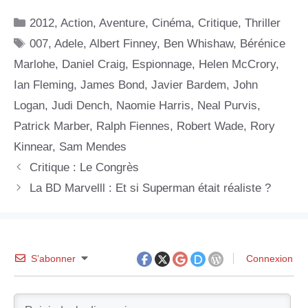
Catégories
2012
,
Action
,
Aventure
,
Cinéma
,
Critique
,
Thriller
Étiquettes
007
,
Adele
,
Albert Finney
,
Ben Whishaw
,
Bérénice
Marlohe
,
Daniel Craig
,
Espionnage
,
Helen McCrory
,
Ian Fleming
,
James Bond
,
Javier Bardem
,
John
Logan
,
Judi Dench
,
Naomie Harris
,
Neal Purvis
,
Patrick Marber
,
Ralph Fiennes
,
Robert Wade
,
Rory
Kinnear
,
Sam Mendes
Critique : Le Congrès
La BD Marvelll : Et si Superman était réaliste ?
S’abonner
Connexion