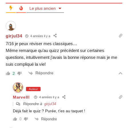
Le plus ancien
girjul34
4 années il y a
7/16 je peux réviser mes classiques…
Même remarque qu’au quizz précédent sur certaines
questions, intuitivement j’avais la bonne réponse mais je me
suis compliqué la vie!
Répondre
2
Auteur
Marvelll
4 années il y a
Répondre à
girjul34
Déjà fait le quiz ? Purée, t’es au taquet !
Répondre
0