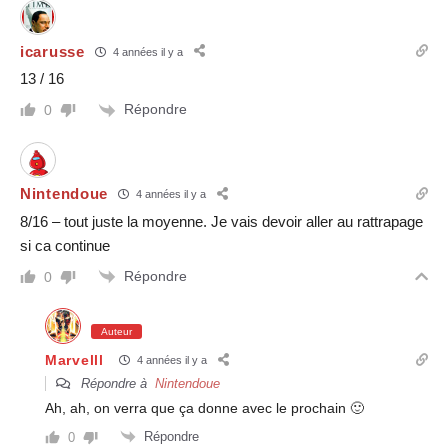
icarusse
4 années il y a
13 / 16
Répondre
0
Nintendoue
4 années il y a
8/16 – tout juste la moyenne. Je vais devoir aller au rattrapage
si ca continue
Répondre
0
Auteur
Marvelll
4 années il y a
Répondre à
Nintendoue
Ah, ah, on verra que ça donne avec le prochain 🙂
Répondre
0