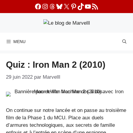
Aller
Facebook
Instagram
Threads
Bluesky
X
Pinterest
TikTok
YouTube
Flux RSS
au
contenu
MENU
Quiz : Iron Man 2 (2010)
29 juin 2022
par
Marvelll
On continue sur notre lancée et on passe au troisième
film de la Phase 1 du MCU. Place aux duels
d’armures technologiques, aux secrets de famille
enfouis et à l’entrée en scène d’une espionne