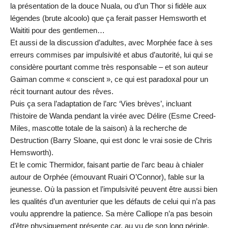
la présentation de la douce Nuala, ou d’un Thor si fidèle aux
légendes (brute alcoolo) que ça ferait passer Hemsworth et
Waititi pour des gentlemen…
Et aussi de la discussion d’adultes, avec Morphée face à ses
erreurs commises par impulsivité et abus d’autorité, lui qui se
considère pourtant comme très responsable – et son auteur
Gaiman comme « conscient », ce qui est paradoxal pour un
récit tournant autour des rêves.
Puis ça sera l’adaptation de l’arc ‘Vies brèves’, incluant
l’histoire de Wanda pendant la virée avec Délire (Esme Creed-
Miles, mascotte totale de la saison) à la recherche de
Destruction (Barry Sloane, qui est donc le vrai sosie de Chris
Hemsworth).
Et le comic Thermidor, faisant partie de l’arc beau à chialer
autour de Orphée (émouvant Ruairi O’Connor), fable sur la
jeunesse. Où la passion et l’impulsivité peuvent être aussi bien
les qualités d’un aventurier que les défauts de celui qui n’a pas
voulu apprendre la patience. Sa mère Calliope n’a pas besoin
d’être physiquement présente car, au vu de son long périple,