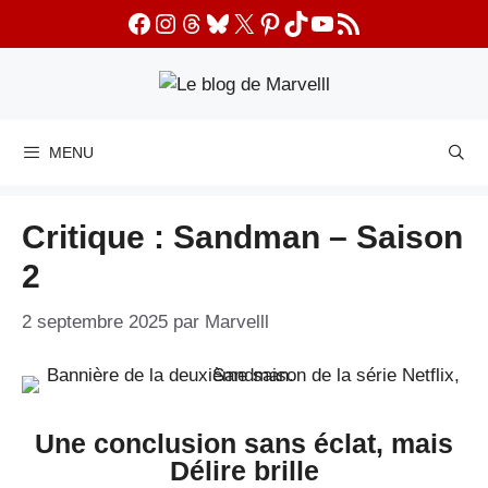
Aller
Facebook
Instagram
Threads
Bluesky
X
Pinterest
TikTok
YouTube
Flux RSS
au
contenu
MENU
Critique : Sandman – Saison
2
2 septembre 2025
par
Marvelll
Une conclusion sans éclat, mais
Délire brille