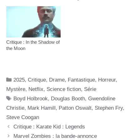
Critique : In the Shadow of
the Moon
Catégories
2025
,
Critique
,
Drame
,
Fantastique
,
Horreur
,
Mystère
,
Netflix
,
Science fiction
,
Série
Étiquettes
Boyd Holbrook
,
Douglas Booth
,
Gwendoline
Christie
,
Mark Hamill
,
Patton Oswalt
,
Stephen Fry
,
Steve Coogan
Critique : Karate Kid : Legends
Marvel Zombies : la bande-annonce