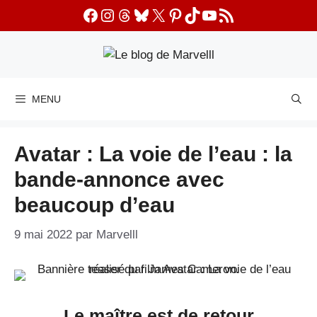
Aller
Facebook
Instagram
Threads
Bluesky
X
Pinterest
TikTok
YouTube
Flux RSS
au
contenu
MENU
Avatar : La voie de l’eau : la
bande-annonce avec
beaucoup d’eau
9 mai 2022
par
Marvelll
Le maître est de retour