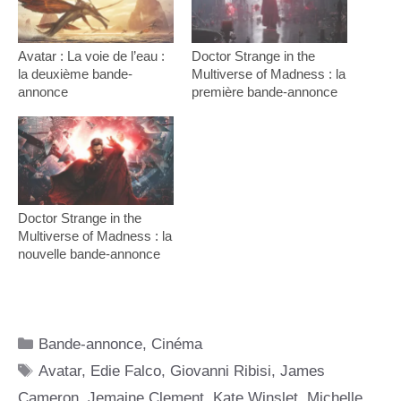
Avatar : La voie de l’eau :
Doctor Strange in the
la deuxième bande-
Multiverse of Madness : la
annonce
première bande-annonce
Doctor Strange in the
Multiverse of Madness : la
nouvelle bande-annonce
Catégories
Bande-annonce
,
Cinéma
Étiquettes
Avatar
,
Edie Falco
,
Giovanni Ribisi
,
James
Cameron
,
Jemaine Clement
,
Kate Winslet
,
Michelle