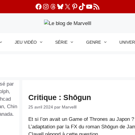
Facebook
Instagram
Threads
Bluesky
X
Pinterest
TikTok
YouTube
Flux RSS
JEU VIDÉO
SÉRIE
GENRE
UNIVE
Critique : Shōgun
25 avril 2024
par
Marvelll
Et si l’on avait un Game of Thrones au Japon ?
L’adaptation par la FX du roman Shōgun de Ja
Clavell répond à cette question.