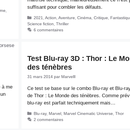
suffisant pour combler les défauts.
ame
,
Catégories
2021
,
Action
,
Aventure
,
Cinéma
,
Critique
,
Fantastiqu
Science fiction
,
Thriller
6 commentaires
Test Blu-ray 3D : Thor : Le M
des ténèbres
31 mars 2014
par
Marvelll
ge à me
Ce test se base sur le combo Blu-ray et Blu-ra
 un
de Thor : Le Monde des ténèbres. Comme prévu
blu-ray est parfait techniquement mais…
Catégories
Blu-ray
,
Marvel
,
Marvel Cinematic Universe
,
Thor
2 commentaires