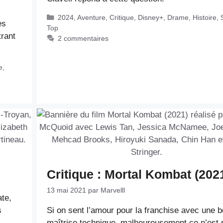
Catégories
2024
,
Aventure
,
Critique
,
Disney+
,
Drame
,
Histoire
,
es
Top
rant
2 commentaires
e
,
Critique : Mortal Kombat (202
13 mai 2021
par
Marvelll
ate,
s
Si on sent l’amour pour la franchise avec une 
maîtrise technique, malheureusement ce n’est 