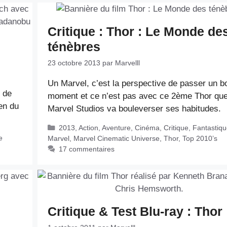
Critique : Thor : Le Monde de
ténèbres
23 octobre 2013
par
Marvelll
Un Marvel, c’est la perspective de passer un b
i de
moment et ce n’est pas avec ce 2ème Thor qu
ien du
Marvel Studios va bouleverser ses habitudes.
Catégories
2013
,
Action
,
Aventure
,
Cinéma
,
Critique
,
Fantastiqu
e
Marvel
,
Marvel Cinematic Universe
,
Thor
,
Top 2010’s
17 commentaires
Critique & Test Blu-ray : Thor