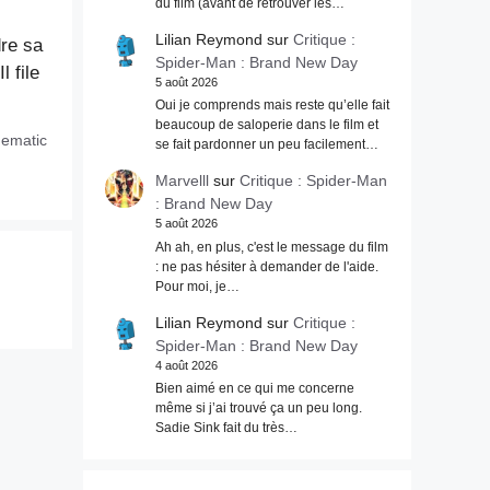
du film (avant de retrouver les…
Lilian Reymond
sur
Critique :
dre sa
Spider-Man : Brand New Day
 file
5 août 2026
Oui je comprends mais reste qu’elle fait
beaucoup de saloperie dans le film et
nematic
se fait pardonner un peu facilement…
Marvelll
sur
Critique : Spider-Man
: Brand New Day
5 août 2026
Ah ah, en plus, c'est le message du film
: ne pas hésiter à demander de l'aide.
Pour moi, je…
Lilian Reymond
sur
Critique :
Spider-Man : Brand New Day
4 août 2026
Bien aimé en ce qui me concerne
même si j’ai trouvé ça un peu long.
Sadie Sink fait du très…