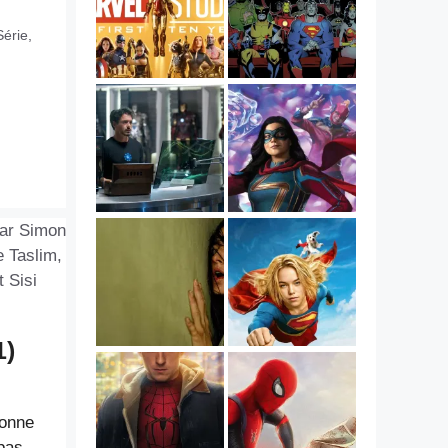
Série
,
1)
bonne
pas