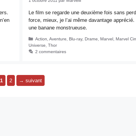
1 octobre 2011
par
Marvelll
ers.
Le film se regarde une deuxième fois sans per
 n’en
force, mieux, je l’ai même davantage apprécié. Il
une banane monstrueuse.
Catégories
Action
,
Aventure
,
Blu-ray
,
Drame
,
Marvel
,
Marvel Ci
Universe
,
Thor
2 commentaires
Page
Page
1
2
→
suivant