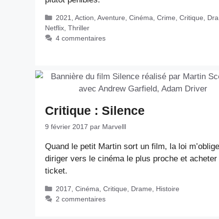
Catégories
2021
,
Action
,
Aventure
,
Cinéma
,
Crime
,
Critique
,
Dr
Netflix
,
Thriller
4 commentaires
Critique : Silence
9 février 2017
par
Marvelll
Quand le petit Martin sort un film, la loi m’obli
diriger vers le cinéma le plus proche et acheter
ticket.
Catégories
2017
,
Cinéma
,
Critique
,
Drame
,
Histoire
2 commentaires