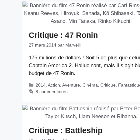
Critique : 47 Ronin
27 mars 2014
par
Marvelll
175 millions de dollars ! Soit 5 de plus que celu
Captain America 2. Hallucinant, mais il s’agit b
budget de 47 Ronin.
Catégories
2014
,
Action
,
Aventure
,
Cinéma
,
Critique
,
Fantastiqu
8 commentaires
Critique : Battleship