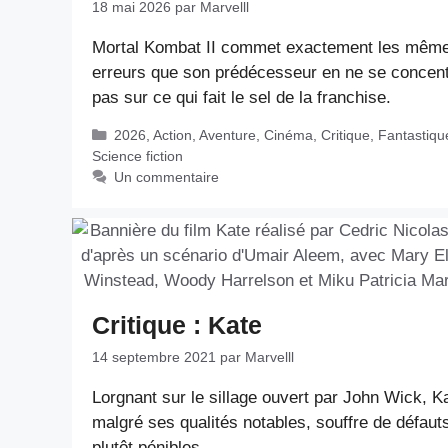
18 mai 2026
par
Marvelll
Mortal Kombat II commet exactement les mêm
erreurs que son prédécesseur en ne se concent
pas sur ce qui fait le sel de la franchise.
Catégories
2026
,
Action
,
Aventure
,
Cinéma
,
Critique
,
Fantastiqu
Science fiction
Un commentaire
Critique : Kate
14 septembre 2021
par
Marvelll
Lorgnant sur le sillage ouvert par John Wick, K
malgré ses qualités notables, souffre de défaut
plutôt pénibles.