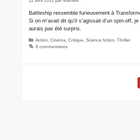
11 avril 2012
par
Marvelll
Battleship ressemble furieusement à Transform
Si on m’avait dit qu’il s’agissait d’un spin-off, je
aurais pas été surpris.
Catégories
Action
,
Cinéma
,
Critique
,
Science fiction
,
Thriller
8 commentaires