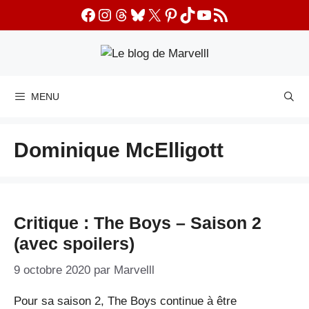
Aller
Facebook
Instagram
Threads
Bluesky
X
Pinterest
TikTok
YouTube
Flux RSS
au
contenu
MENU
Dominique McElligott
Critique : The Boys – Saison 2
(avec spoilers)
9 octobre 2020
par
Marvelll
Pour sa saison 2, The Boys continue à être