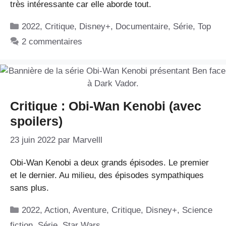
très intéressante car elle aborde tout.
Catégories
2022
,
Critique
,
Disney+
,
Documentaire
,
Série
,
Top
2 commentaires
Critique : Obi-Wan Kenobi (avec
spoilers)
23 juin 2022
par
Marvelll
Obi-Wan Kenobi a deux grands épisodes. Le premier
et le dernier. Au milieu, des épisodes sympathiques
sans plus.
Catégories
2022
,
Action
,
Aventure
,
Critique
,
Disney+
,
Science
fiction
,
Série
,
Star Wars