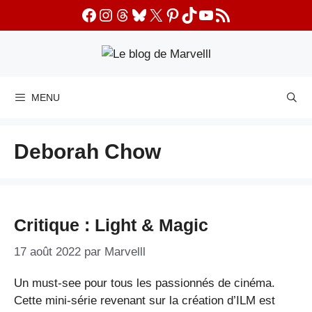
Aller
Facebook
Instagram
Threads
Bluesky
X
Pinterest
TikTok
YouTube
Flux RSS
au
contenu
MENU
Deborah Chow
Critique : Light & Magic
17 août 2022
par
Marvelll
Un must-see pour tous les passionnés de cinéma.
Cette mini-série revenant sur la création d’ILM est