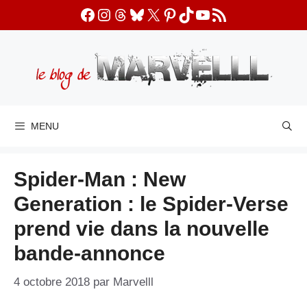
Aller
Facebook
Instagram
Threads
Bluesky
X
Pinterest
TikTok
YouTube
Flux RSS
au
contenu
MENU
Spider-Man : New
Generation : le Spider-Verse
prend vie dans la nouvelle
bande-annonce
4 octobre 2018
par
Marvelll