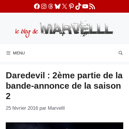
Aller
Facebook
Instagram
Threads
Bluesky
X
Pinterest
TikTok
YouTube
Flux RSS
au
contenu
MENU
Daredevil : 2ème partie de la
bande-annonce de la saison
2
25 février 2016
par
Marvelll