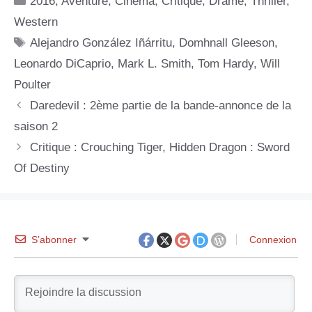
2016
,
Aventure
,
Cinéma
,
Critique
,
Drame
,
Thriller
,
Western
Étiquettes
Alejandro González Iñárritu
,
Domhnall Gleeson
,
Leonardo DiCaprio
,
Mark L. Smith
,
Tom Hardy
,
Will
Poulter
Daredevil : 2ème partie de la bande-annonce de la
saison 2
Critique : Crouching Tiger, Hidden Dragon : Sword
Of Destiny
S’abonner
Connexion