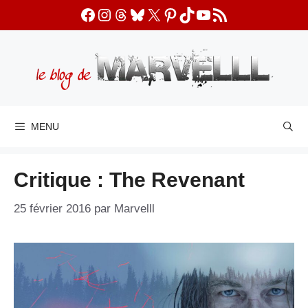
Aller
Facebook
Instagram
Threads
Bluesky
X
Pinterest
TikTok
YouTube
Flux RSS
au
contenu
MENU
Critique : The Revenant
25 février 2016
par
Marvelll