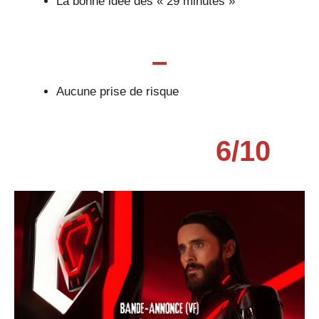
La bonne idée des « 29 minutes »
–
Aucune prise de risque
6
/
10