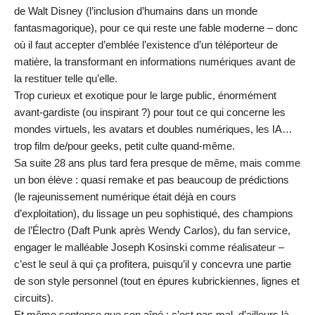
de Walt Disney (l’inclusion d’humains dans un monde
fantasmagorique), pour ce qui reste une fable moderne – donc
où il faut accepter d’emblée l’existence d’un téléporteur de
matière, la transformant en informations numériques avant de
la restituer telle qu’elle.
Trop curieux et exotique pour le large public, énormément
avant-gardiste (ou inspirant ?) pour tout ce qui concerne les
mondes virtuels, les avatars et doubles numériques, les IA…
trop film de/pour geeks, petit culte quand-même.
Sa suite 28 ans plus tard fera presque de même, mais comme
un bon élève : quasi remake et pas beaucoup de prédictions
(le rajeunissement numérique était déjà en cours
d’exploitation), du lissage un peu sophistiqué, des champions
de l’Électro (Daft Punk après Wendy Carlos), du fan service,
engager le malléable Joseph Kosinski comme réalisateur –
c’est le seul à qui ça profitera, puisqu’il y concevra une partie
de son style personnel (tout en épures kubrickiennes, lignes et
circuits).
Et même sentence que son aîné : c’est pas mal, d’ailleurs là