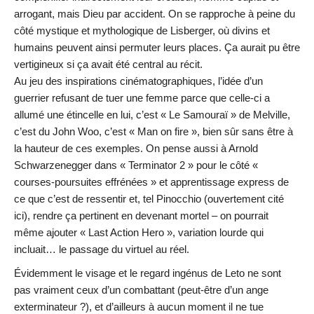
arrogant, mais Dieu par accident. On se rapproche à peine du
côté mystique et mythologique de Lisberger, où divins et
humains peuvent ainsi permuter leurs places. Ça aurait pu être
vertigineux si ça avait été central au récit.
Au jeu des inspirations cinématographiques, l’idée d’un
guerrier refusant de tuer une femme parce que celle-ci a
allumé une étincelle en lui, c’est « Le Samouraï » de Melville,
c’est du John Woo, c’est « Man on fire », bien sûr sans être à
la hauteur de ces exemples. On pense aussi à Arnold
Schwarzenegger dans « Terminator 2 » pour le côté «
courses-poursuites effrénées » et apprentissage express de
ce que c’est de ressentir et, tel Pinocchio (ouvertement cité
ici), rendre ça pertinent en devenant mortel – on pourrait
même ajouter « Last Action Hero », variation lourde qui
incluait… le passage du virtuel au réel.
Évidemment le visage et le regard ingénus de Leto ne sont
pas vraiment ceux d’un combattant (peut-être d’un ange
exterminateur ?), et d’ailleurs à aucun moment il ne tue