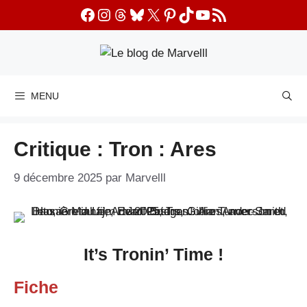
Aller
Facebook
Instagram
Threads
Bluesky
X
Pinterest
TikTok
YouTube
Flux RSS
au
contenu
MENU
Critique : Tron : Ares
9 décembre 2025
par
Marvelll
It’s Tronin’ Time !
Fiche