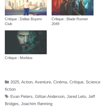
Critique : Dallas Buyers
Critique : Blade Runner
Club
2049
Critique : Morbius
Catégories
2025
,
Action
,
Aventure
,
Cinéma
,
Critique
,
Science
fiction
Étiquettes
Evan Peters
,
Gillian Anderson
,
Jared Leto
,
Jeff
Bridges
,
Joachim Rønning