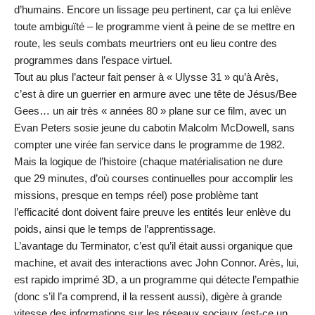
d’humains. Encore un lissage peu pertinent, car ça lui enlève
toute ambiguïté – le programme vient à peine de se mettre en
route, les seuls combats meurtriers ont eu lieu contre des
programmes dans l’espace virtuel.
Tout au plus l’acteur fait penser à « Ulysse 31 » qu’à Arès,
c’est à dire un guerrier en armure avec une tête de Jésus/Bee
Gees… un air très « années 80 » plane sur ce film, avec un
Evan Peters sosie jeune du cabotin Malcolm McDowell, sans
compter une virée fan service dans le programme de 1982.
Mais la logique de l’histoire (chaque matérialisation ne dure
que 29 minutes, d’où courses continuelles pour accomplir les
missions, presque en temps réel) pose problème tant
l’efficacité dont doivent faire preuve les entités leur enlève du
poids, ainsi que le temps de l’apprentissage.
L’avantage du Terminator, c’est qu’il était aussi organique que
machine, et avait des interactions avec John Connor. Arès, lui,
est rapido imprimé 3D, a un programme qui détecte l’empathie
(donc s’il l’a comprend, il la ressent aussi), digère à grande
vitesse des informations sur les réseaux sociaux (est-ce un