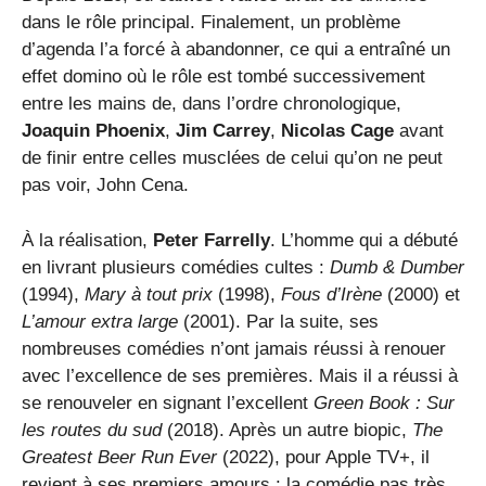
dans le rôle principal. Finalement, un problème
d’agenda l’a forcé à abandonner, ce qui a entraîné un
effet domino où le rôle est tombé successivement
entre les mains de, dans l’ordre chronologique,
Joaquin Phoenix
,
Jim Carrey
,
Nicolas Cage
avant
de finir entre celles musclées de celui qu’on ne peut
pas voir, John Cena.
À la réalisation,
Peter Farrelly
. L’homme qui a débuté
en livrant plusieurs comédies cultes :
Dumb & Dumber
(1994),
Mary à tout prix
(1998),
Fous d’Irène
(2000) et
L’amour extra large
(2001). Par la suite, ses
nombreuses comédies n’ont jamais réussi à renouer
avec l’excellence de ses premières. Mais il a réussi à
se renouveler en signant l’excellent
Green Book : Sur
les routes du sud
(2018). Après un autre biopic,
The
Greatest Beer Run Ever
(2022), pour Apple TV+, il
revient à ses premiers amours : la comédie pas très