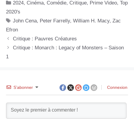
Catégories
2024
,
Cinéma
,
Comédie
,
Critique
,
Prime Video
,
Top
2020's
Étiquettes
John Cena
,
Peter Farrelly
,
William H. Macy
,
Zac
Efron
Critique : Pauvres Créatures
Critique : Monarch : Legacy of Monsters – Saison
1
S’abonner
Connexion