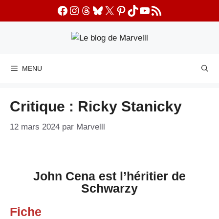
Aller
Facebook
Instagram
Threads
Bluesky
X
Pinterest
TikTok
YouTube
Flux RSS
au
contenu
MENU
Critique : Ricky Stanicky
12 mars 2024
par
Marvelll
John Cena est l’héritier de
Schwarzy
Fiche