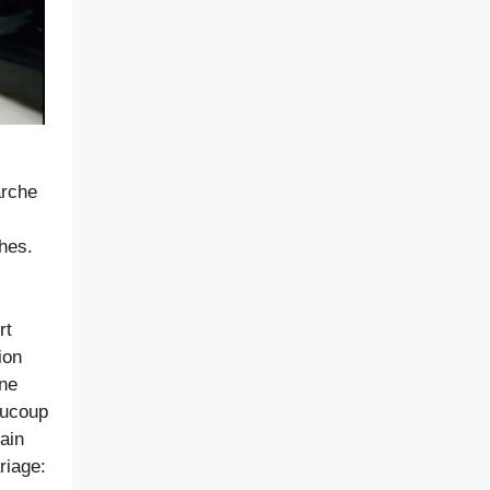
arche
hes.
rt
ion
 ne
aucoup
tain
riage: