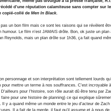
méricaine, même pas divulgué à la presse française,
R.I
écédé d’une réputation calamiteuse sans compter sur le 
e copié-collé de
Men In Black
.
 pas un bon film mais ce sont les raisons qui se révèlent êtr
n humour. Le film n’est JAMAIS drôle. Bon, ok juste un plan
an Reynolds, mais un plan drôle sur 1h36, ça fait quand mê
on personnage et son interprétation sont tellement lourds qu
pour mettre un terme à nos souffrances. C’est incroyable à
 D’ailleurs pour l’histoire, son rôle aurait dû être tenu par Za
 faire pour une histoire de planning) ce qui explique sûreme
. Il y a quand même un monde entre le jeu d’acteur de Zach 
uses. Il a fait de la merde, il faut qu’il assume et à nous de 