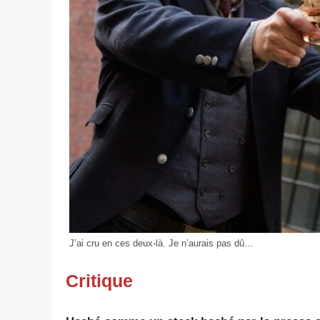
J’ai cru en ces deux-là. Je n’aurais pas dû…
Critique