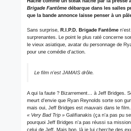
Haché comme un steak haché par la presse a
Brigade Fantôme
débarque dans les salles pr
que la bande annonce laisse penser à un pâl
Sans surprise,
R.I.P.D. Brigade Fantôme
n’est
surprenantes. Le point le plus raté concerne so
le vieux asiatique, avatar du personnage de Ry
pour une comédie d’action.
Le film n’est JAMAIS drôle.
A qui la faute ? Bizarrement… à Jeff Bridges. S
meurt d’envie que Ryan Reynolds sorte son gun 
mais oui, Jeff Bridges est
mauvais
dans le film.
« Very Bad Trip »
Galifianakis (ça n’a pas pu se
pourquoi Jeff Bridges n’a pas réussi sa mission
celui de Jeff. Mais bon, là je lui cherche des exc