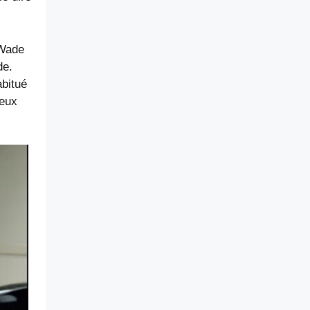
 Wade
de.
abitué
ieux