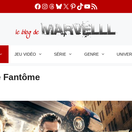
Facebook
Instagram
Threads
Bluesky
X
Pinterest
TikTok
YouTube
Flux RSS
JEU VIDÉO
SÉRIE
GENRE
UNIVE
de Fantôme