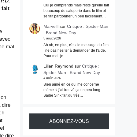
.P.D.
Oui je comprends mais reste qu’elle fait
fait
beaucoup de saloperie dans le film et
se fait pardonner un peu facilement…
Marvelll
sur
Critique : Spider-Man
e
: Brand New Day
 avec
5 août 2026
Ah ah, en plus, c'est le message du film
me mal
: ne pas hésiter à demander de l'aide.
Pour moi, je…
Lilian Reymond
sur
Critique :
Spider-Man : Brand New Day
4 août 2026
Bien aimé en ce qui me concerne
même si j’ai trouvé ça un peu long.
Sadie Sink fait du très…
’on
 dire
ch
nt
ABONNEZ-VOUS
et
le dire