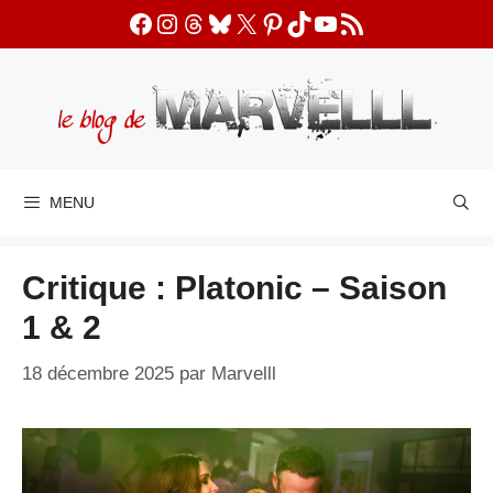
Aller
Facebook
Instagram
Threads
Bluesky
X
Pinterest
TikTok
YouTube
Flux RSS
au
contenu
MENU
Critique : Platonic – Saison
1 & 2
18 décembre 2025
par
Marvelll