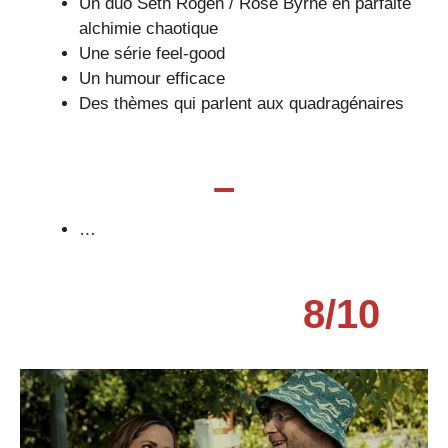
Un duo Seth Rogen / Rose Byrne en parfaite
alchimie chaotique
Une série feel-good
Un humour efficace
Des thèmes qui parlent aux quadragénaires
–
…
8
/
10