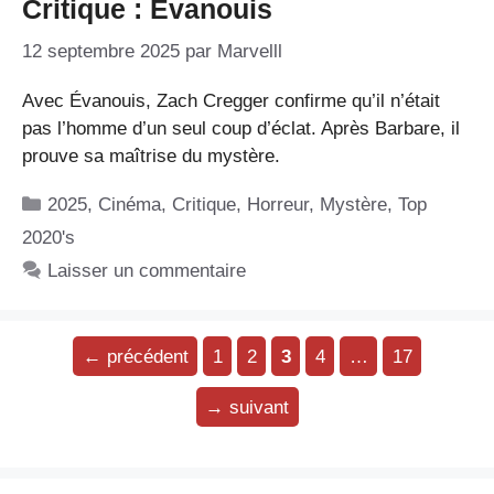
Critique : Évanouis
12 septembre 2025
par
Marvelll
Avec Évanouis, Zach Cregger confirme qu’il n’était
pas l’homme d’un seul coup d’éclat. Après Barbare, il
prouve sa maîtrise du mystère.
Catégories
2025
,
Cinéma
,
Critique
,
Horreur
,
Mystère
,
Top
2020's
Laisser un commentaire
Page
Page
Page
Page
Page
←
précédent
1
2
3
4
…
17
→
suivant