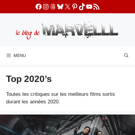
Aller
Facebook
Instagram
Threads
Bluesky
X
Pinterest
TikTok
YouTube
Flux RSS
au
contenu
MENU
Top 2020’s
Toutes les critiques sur les meilleurs films sortis
durant les années 2020.