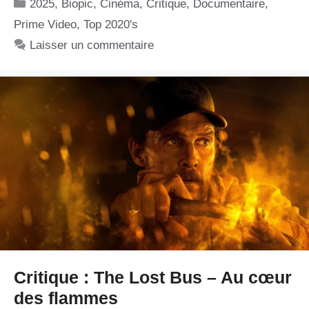
Catégories
2025
,
Biopic
,
Cinéma
,
Critique
,
Documentaire
,
Prime Video
,
Top 2020's
Laisser un commentaire
Critique : The Lost Bus – Au cœur
des flammes