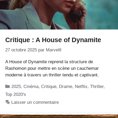
Critique : A House of Dynamite
27 octobre 2025
par
Marvelll
A House of Dynamite reprend la structure de
Rashomon pour mettre en scène un cauchemar
moderne à travers un thriller tendu et captivant.
Catégories
2025
,
Cinéma
,
Critique
,
Drame
,
Netflix
,
Thriller
,
Top 2020's
Laisser un commentaire