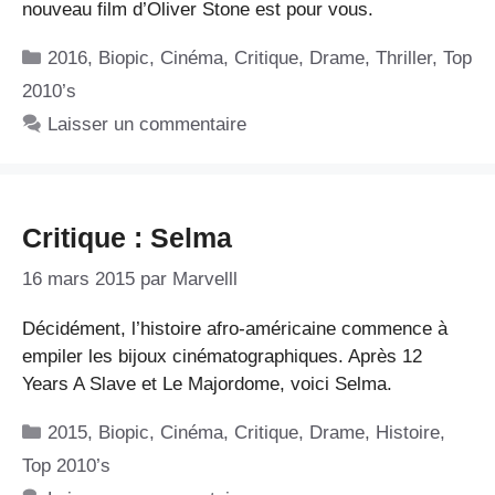
nouveau film d’Oliver Stone est pour vous.
Catégories
2016
,
Biopic
,
Cinéma
,
Critique
,
Drame
,
Thriller
,
Top
2010’s
Laisser un commentaire
Critique : Selma
16 mars 2015
par
Marvelll
Décidément, l’histoire afro-américaine commence à
empiler les bijoux cinématographiques. Après 12
Years A Slave et Le Majordome, voici Selma.
Catégories
2015
,
Biopic
,
Cinéma
,
Critique
,
Drame
,
Histoire
,
Top 2010’s