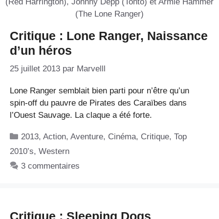
Critique : Lone Ranger, Naissance
d’un héros
25 juillet 2013
par
Marvelll
Lone Ranger semblait bien parti pour n’être qu’un
spin-off du pauvre de Pirates des Caraïbes dans
l’Ouest Sauvage. La claque a été forte.
Catégories
2013
,
Action
,
Aventure
,
Cinéma
,
Critique
,
Top
2010’s
,
Western
3 commentaires
Critique : Sleeping Dogs