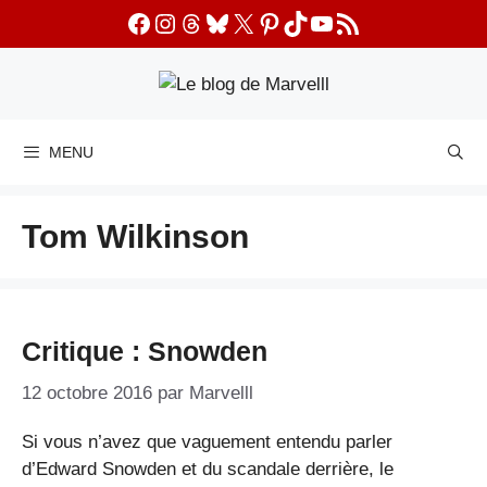
Aller
Facebook
Instagram
Threads
Bluesky
X
Pinterest
TikTok
YouTube
Flux RSS
au
contenu
MENU
Tom Wilkinson
Critique : Snowden
12 octobre 2016
par
Marvelll
Si vous n’avez que vaguement entendu parler
d’Edward Snowden et du scandale derrière, le