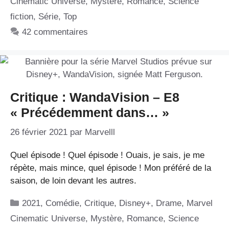
Cinematic Universe
,
Mystère
,
Romance
,
Science
fiction
,
Série
,
Top
42 commentaires
Critique : WandaVision – E8
« Précédemment dans… »
26 février 2021
par
Marvelll
Quel épisode ! Quel épisode ! Ouais, je sais, je me
répète, mais mince, quel épisode ! Mon préféré de la
saison, de loin devant les autres.
Catégories
2021
,
Comédie
,
Critique
,
Disney+
,
Drame
,
Marvel
Cinematic Universe
,
Mystère
,
Romance
,
Science