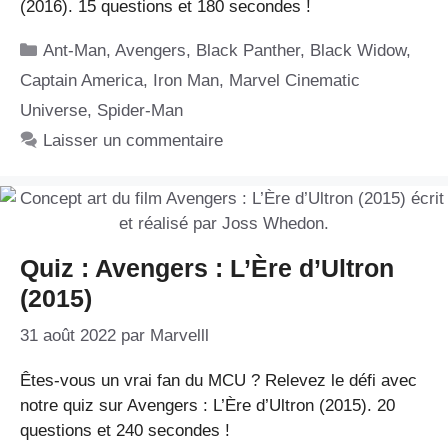
(2016). 15 questions et 180 secondes !
Catégories
Ant-Man
,
Avengers
,
Black Panther
,
Black Widow
,
Captain America
,
Iron Man
,
Marvel Cinematic
Universe
,
Spider-Man
Laisser un commentaire
Quiz : Avengers : L’Ère d’Ultron
(2015)
31 août 2022
par
Marvelll
Êtes-vous un vrai fan du MCU ? Relevez le défi avec
notre quiz sur Avengers : L’Ère d’Ultron (2015). 20
questions et 240 secondes !