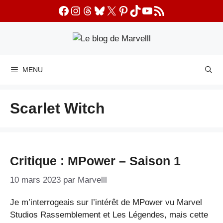
Aller
Facebook
Instagram
Threads
Bluesky
X
Pinterest
TikTok
YouTube
Flux RSS
au
contenu
MENU
Scarlet Witch
Critique : MPower – Saison 1
10 mars 2023
par
Marvelll
Je m’interrogeais sur l’intérêt de MPower vu Marvel
Studios Rassemblement et Les Légendes, mais cette