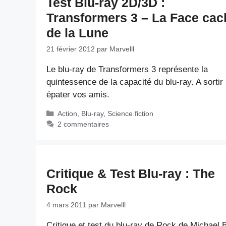
Test Blu-ray 2D/3D :
Transformers 3 – La Face cac
de la Lune
21 février 2012
par
Marvelll
Le blu-ray de Transformers 3 représente la
quintessence de la capacité du blu-ray. A sortir
épater vos amis.
Catégories
Action
,
Blu-ray
,
Science fiction
2 commentaires
Critique & Test Blu-ray : The
Rock
4 mars 2011
par
Marvelll
Critique et test du blu-ray de Rock de Michael 