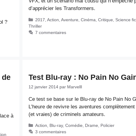
VFX, et un scénario mal cousu qui n’empêche 
d’apprécier les Transformers.
Catégories
2017
,
Action
,
Aventure
,
Cinéma
,
Critique
,
Science fic
ol ?
Thriller
7 commentaires
e de
Test Blu-ray : No Pain No Gai
12 janvier 2014
par
Marvelll
Ce test se base sur le Blu-ray de No Pain No G
L’heure de revivre les aventures complètement 
(et vraies) de criminels amateurs.
lace à
Catégories
Action
,
Blu-ray
,
Comédie
,
Drame
,
Policier
3 commentaires
tion