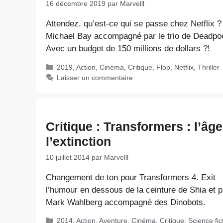
16 décembre 2019
par
Marvelll
Attendez, qu’est-ce qui se passe chez Netflix ?
Michael Bay accompagné par le trio de Deadpo
Avec un budget de 150 millions de dollars ?!
Catégories
2019
,
Action
,
Cinéma
,
Critique
,
Flop
,
Netflix
,
Thriller
Laisser un commentaire
Critique : Transformers : l’âg
l’extinction
10 juillet 2014
par
Marvelll
Changement de ton pour Transformers 4. Exit
l’humour en dessous de la ceinture de Shia et p
Mark Wahlberg accompagné des Dinobots.
Catégories
2014
,
Action
,
Aventure
,
Cinéma
,
Critique
,
Science fic