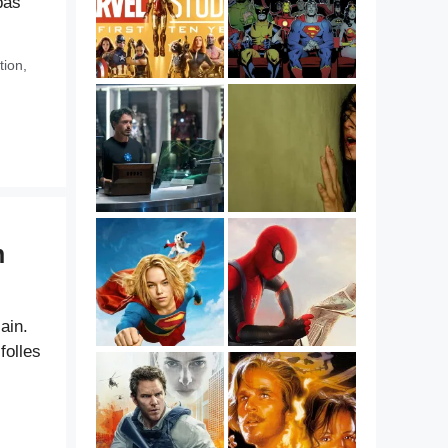
pas
tion
,
n
ain.
folles