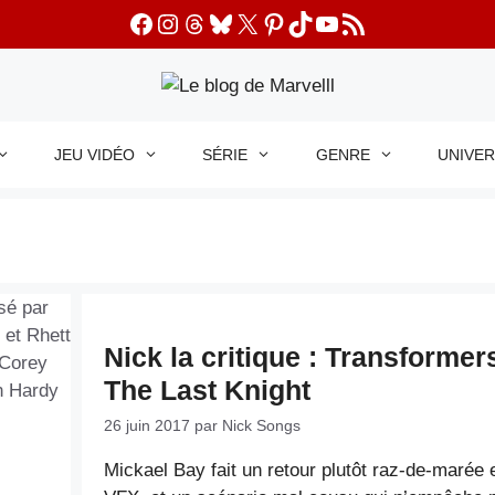
Facebook
Instagram
Threads
Bluesky
X
Pinterest
TikTok
YouTube
Flux RSS
JEU VIDÉO
SÉRIE
GENRE
UNIVE
Nick la critique : Transformers
The Last Knight
26 juin 2017
par
Nick Songs
Mickael Bay fait un retour plutôt raz-de-marée 