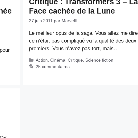
Critique : Transformers 3 – La
hée
Face cachée de la Lune
27 juin 2011
par
Marvelll
Le meilleur opus de la saga. Vous allez me dir
ce n’était pas compliqué vu la qualité des deux
premiers. Vous n’avez pas tort, mais…
 pour
Catégories
Action
,
Cinéma
,
Critique
,
Science fiction
25 commentaires
Bay