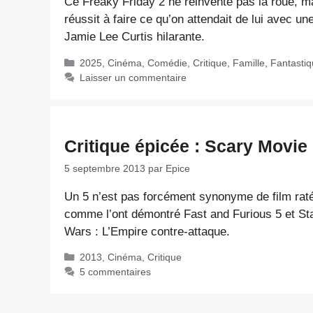
Ce Freaky Friday 2 ne réinvente pas la roue, m
réussit à faire ce qu’on attendait de lui avec un
Jamie Lee Curtis hilarante.
Catégories
2025
,
Cinéma
,
Comédie
,
Critique
,
Famille
,
Fantasti
Laisser un commentaire
Critique épicée : Scary Movie
5 septembre 2013
par
Epice
Un 5 n’est pas forcément synonyme de film rat
comme l’ont démontré Fast and Furious 5 et St
Wars : L’Empire contre-attaque.
Catégories
2013
,
Cinéma
,
Critique
5 commentaires