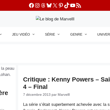
Facebook
Instagram
Threads
Bluesky
X
Pinterest
TikTok
YouTube
Flux RSS
JEU VIDÉO
SÉRIE
GENRE
UNIVE
Critique : Kenny Powers – Sa
4 – Final
ère
7 décembre 2013
par
Marvelll
La série s’était superbement achevée avec la 