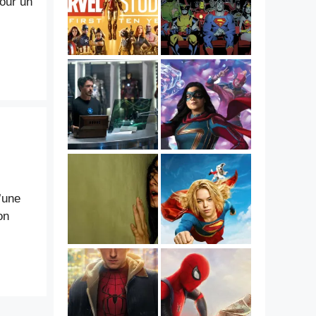
our un
’une
on