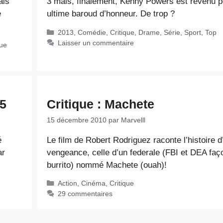
ais
3 mais, finalement, Kenny Powers est revenu p
e
ultime baroud d’honneur. De trop ?
Catégories
2013
,
Comédie
,
Critique
,
Drame
,
Série
,
Sport
,
Top
Laisser un commentaire
que
 5
Critique : Machete
15 décembre 2010
par
Marvelll
é
Le film de Robert Rodriguez raconte l’histoire d
ar
vengeance, celle d’un federale (FBI et DEA faç
burrito) nommé Machete (ouah)!
Catégories
Action
,
Cinéma
,
Critique
29 commentaires