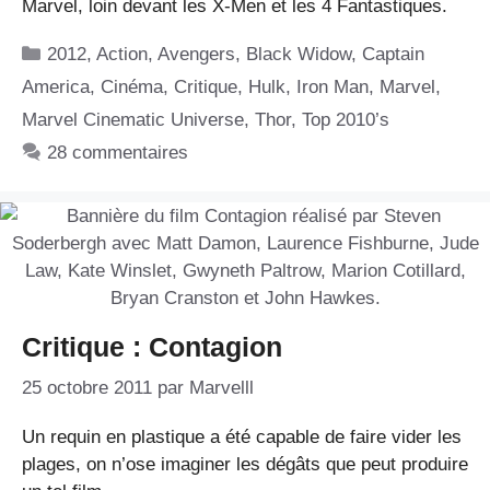
Marvel, loin devant les X-Men et les 4 Fantastiques.
Catégories
2012
,
Action
,
Avengers
,
Black Widow
,
Captain
America
,
Cinéma
,
Critique
,
Hulk
,
Iron Man
,
Marvel
,
Marvel Cinematic Universe
,
Thor
,
Top 2010’s
28 commentaires
Critique : Contagion
25 octobre 2011
par
Marvelll
Un requin en plastique a été capable de faire vider les
plages, on n’ose imaginer les dégâts que peut produire