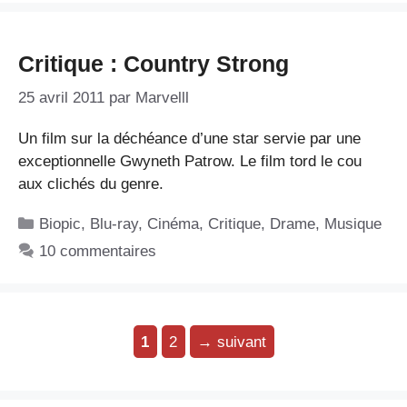
Critique : Country Strong
25 avril 2011
par
Marvelll
Un film sur la déchéance d’une star servie par une
exceptionnelle Gwyneth Patrow. Le film tord le cou
aux clichés du genre.
Catégories
Biopic
,
Blu-ray
,
Cinéma
,
Critique
,
Drame
,
Musique
10 commentaires
Page
Page
1
2
→
suivant