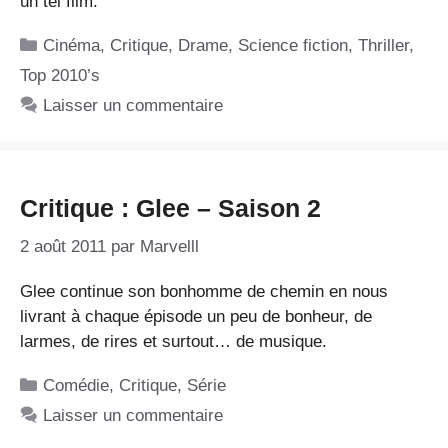
un tel film.
Catégories
Cinéma
,
Critique
,
Drame
,
Science fiction
,
Thriller
,
Top 2010’s
Laisser un commentaire
Critique : Glee – Saison 2
2 août 2011
par
Marvelll
Glee continue son bonhomme de chemin en nous
livrant à chaque épisode un peu de bonheur, de
larmes, de rires et surtout… de musique.
Catégories
Comédie
,
Critique
,
Série
Laisser un commentaire