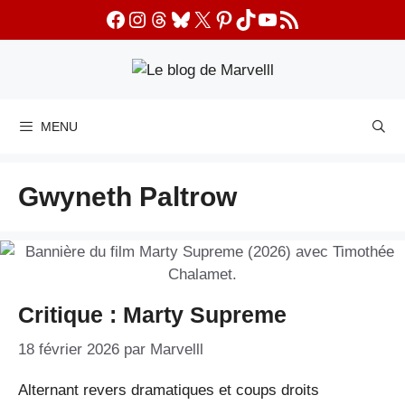
Aller
Facebook
Instagram
Threads
Bluesky
X
Pinterest
TikTok
YouTube
Flux RSS
au
contenu
MENU
Gwyneth Paltrow
Critique : Marty Supreme
18 février 2026
par
Marvelll
Alternant revers dramatiques et coups droits