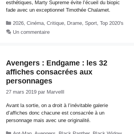
esthétiques, Marty Supreme évite l’écueil du biopic
fade avec un exceptionnel Timothée Chalamet.
Catégories
2026
,
Cinéma
,
Critique
,
Drame
,
Sport
,
Top 2020's
Un commentaire
Avengers : Endgame : les 32
affiches consacrées aux
personnages
27 mars 2019
par
Marvelll
Avant la sortie, on a droit à l’inévitable galerie
d’affiches donc chacune est consacrée à un
personnage mais avec une originalité.
Catégories
Ant-Man
,
Avengers
,
Black Panther
,
Black Widow
,