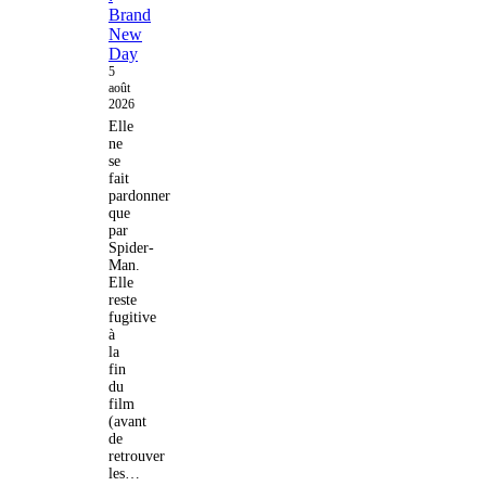
Brand
New
Day
5
août
2026
Elle
ne
se
fait
pardonner
que
par
Spider-
Man.
Elle
reste
fugitive
à
la
fin
du
film
(avant
de
retrouver
les…