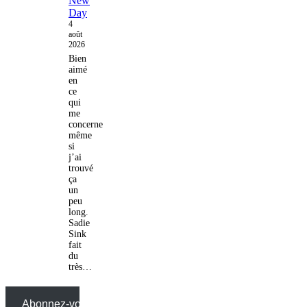
New
Day
4
août
2026
Bien
aimé
en
ce
qui
me
concerne
même
si
j’ai
trouvé
ça
un
peu
long.
Sadie
Sink
fait
du
très…
Abonnez-vous