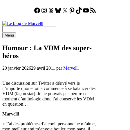
Facebook
Instagram
Threads
Bluesky
X
Pinterest
TikTok
YouTube
Flux RSS
Aller
au
contenu
Menu
Humour : La VDM des super-
héros
20 janvier 2026
29 avril 2011
par
Marvelll
Une discussion sur Twitter a dérivé vers le
n’importe quoi et on a commencé à se balancer des
VDM (façon star). Je ne pouvais pas perdre ce
moment d’anthologie donc j’ai conservé les VDM
en question…
Marvelll
« J’ai des problèmes d’alcool, personne ne m’aime,
mon meilleur ami m’envoie bouler, mon papa, il