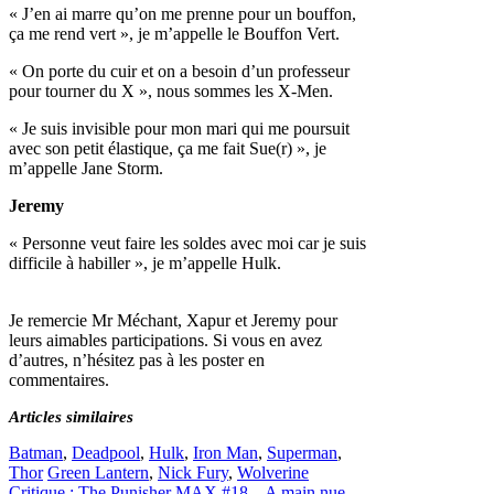
« J’en ai marre qu’on me prenne pour un bouffon,
ça me rend vert », je m’appelle le Bouffon Vert.
« On porte du cuir et on a besoin d’un professeur
pour tourner du X », nous sommes les X-Men.
« Je suis invisible pour mon mari qui me poursuit
avec son petit élastique, ça me fait Sue(r) », je
m’appelle Jane Storm.
Jeremy
« Personne veut faire les soldes avec moi car je suis
difficile à habiller », je m’appelle Hulk.
Je remercie Mr Méchant, Xapur et Jeremy pour
leurs aimables participations. Si vous en avez
d’autres, n’hésitez pas à les poster en
commentaires.
Articles similaires
Catégories
Batman
,
Deadpool
,
Hulk
,
Iron Man
,
Superman
,
Étiquettes
Thor
‪Green Lantern‬
,
Nick Fury
,
Wolverine
Critique : The Punisher MAX #18 – A main nue