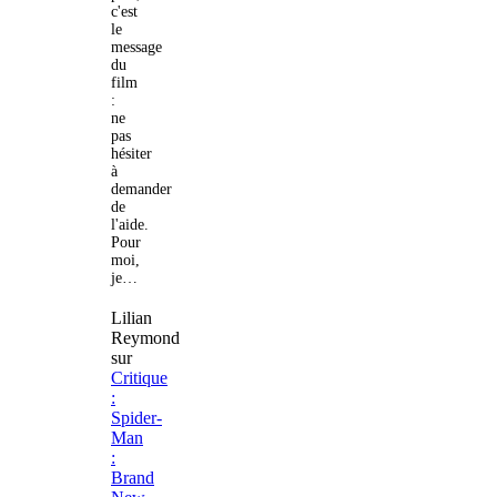
c'est
le
message
du
film
:
ne
pas
hésiter
à
demander
de
l'aide.
Pour
moi,
je…
Lilian
Reymond
sur
Critique
:
Spider-
Man
:
Brand