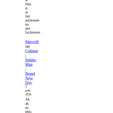
le
film
et
se
fait
pardonner
un
peu
facilement…
Marvelll
sur
Critique
:
Spider-
Man
:
Brand
New
Day
5
août
2026
Ah
ah,
en
plus,