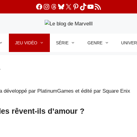
Facebook
Instagram
Threads
Bluesky
X
Pinterest
TikTok
YouTube
Flux RSS
JEU VIDÉO
SÉRIE
GENRE
UNIVE
a
es rêvent-ils d’amour ?