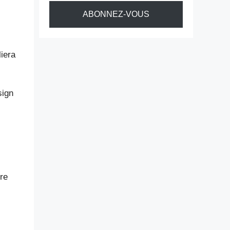
ABONNEZ-VOUS
liera
sign
re