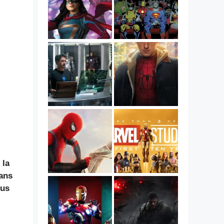
 la
 ans
ous