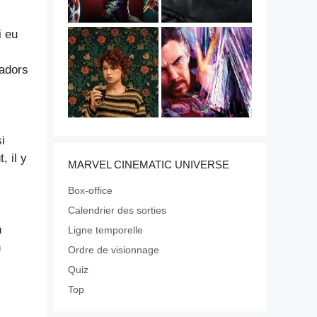
i eu
cadors
i
, il y
MARVEL CINEMATIC UNIVERSE
Box-office
Calendrier des sorties
n
Ligne temporelle
n
Ordre de visionnage
Quiz
Top