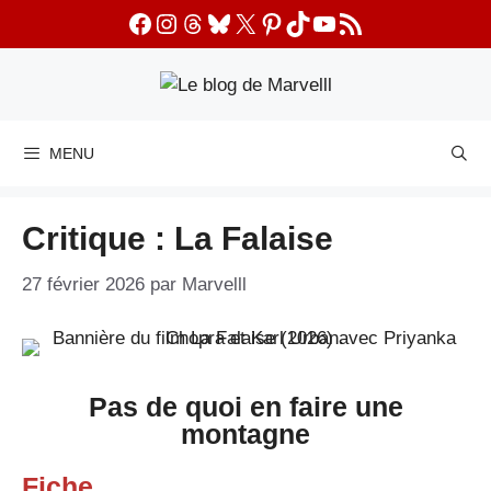
Aller
Facebook
Instagram
Threads
Bluesky
X
Pinterest
TikTok
YouTube
Flux RSS
au
contenu
MENU
Critique : La Falaise
27 février 2026
par
Marvelll
Pas de quoi en faire une
montagne
Fiche