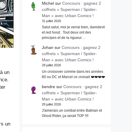
Michel
sur
Concours : gagnez 2
coffrets « Superman / Spider-
Man » avec Urban Comics !
31 juillet 2026
Salut salut, moi je verrai bien, daredevil
et red hood . Tout deux ont des
principes et de la rigueur.…
Johan
sur
Concours : gagnez 2
coffrets « Superman / Spider-
Man » avec Urban Comics !
28 juillet 2026
Un crossover comme dans les années
 à un
80 ou DC et Marcel ce croisait ❤️❤️❤️❤️
nce.
bendre
sur
Concours : gagnez 2
ter
coffrets « Superman / Spider-
Man » avec Urban Comics !
28 juillet 2026
J'aimerais un combat entre Batman et
Ghost Rider, ça serait TOP !!!!
rs un