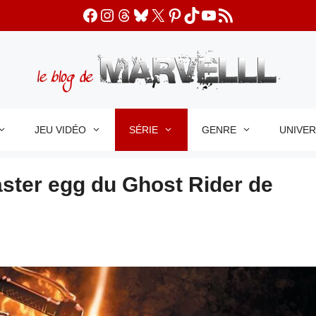
Facebook
Instagram
Threads
Bluesky
X
Pinterest
TikTok
YouTube
Flux RSS
JEU VIDÉO
SÉRIE
GENRE
UNIVE
aster egg du Ghost Rider de