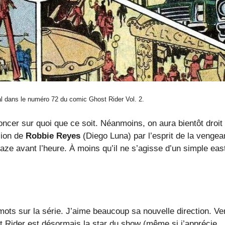
l dans le numéro 72 du comic Ghost Rider Vol. 2.
oncer sur quoi que ce soit. Néanmoins, on aura bientôt droit
sion de
Robbie Reyes
(Diego Luna) par l’esprit de la vengea
aze avant l’heure. À moins qu’il ne s’agisse d’un simple eas
mots sur la série. J’aime beaucoup sa nouvelle direction. Ve
st Rider est désormais la star du show (même si j’apprécie