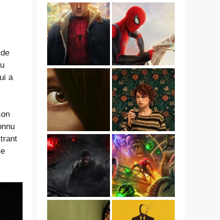
 de
eu
ui a
son
onnu
trant
me