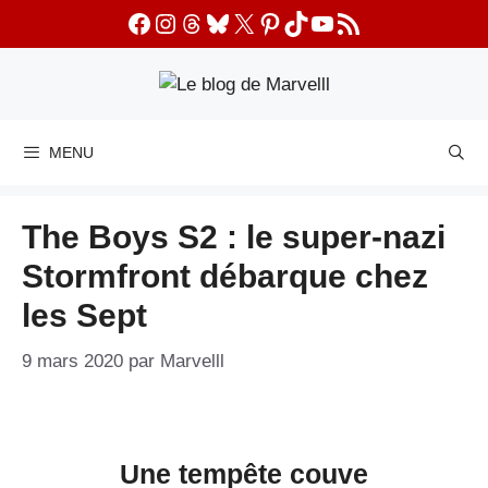
Aller
Facebook
Instagram
Threads
Bluesky
X
Pinterest
TikTok
YouTube
Flux RSS
au
contenu
MENU
The Boys S2 : le super-nazi
Stormfront débarque chez
les Sept
9 mars 2020
par
Marvelll
Une tempête couve