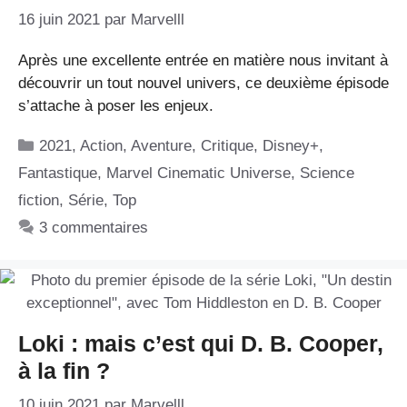
16 juin 2021
par
Marvelll
Après une excellente entrée en matière nous invitant à
découvrir un tout nouvel univers, ce deuxième épisode
s’attache à poser les enjeux.
Catégories
2021
,
Action
,
Aventure
,
Critique
,
Disney+
,
Fantastique
,
Marvel Cinematic Universe
,
Science
fiction
,
Série
,
Top
3 commentaires
Loki : mais c’est qui D. B. Cooper,
à la fin ?
10 juin 2021
par
Marvelll