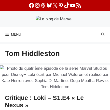
Aller
Facebook
Instagram
Threads
Bluesky
X
Pinterest
TikTok
YouTube
Flux RSS
au
contenu
MENU
Tom Hiddleston
Critique : Loki – S1.E4 « Le
Nexus »