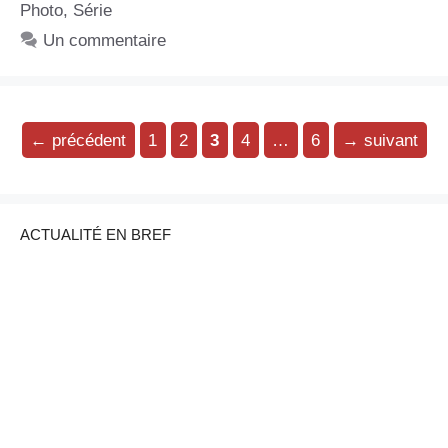
Photo
,
Série
Un commentaire
Page
Page
Page
Page
Page
←
précédent
1
2
3
4
…
6
→
suivant
ACTUALITÉ EN BREF