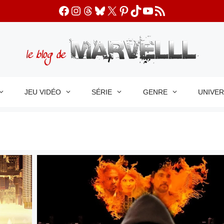
Facebook
Instagram
Threads
Bluesky
X
Pinterest
TikTok
YouTube
Flux RSS
JEU VIDÉO
SÉRIE
GENRE
UNIVE