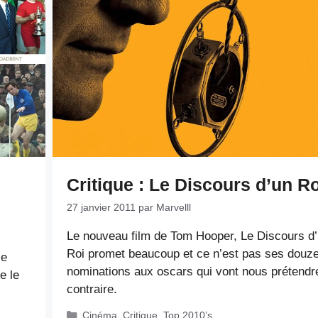
Critique : Le Discours d’un Ro
27 janvier 2011
par
Marvelll
Le nouveau film de Tom Hooper, Le Discours d
Roi promet beaucoup et ce n’est pas ses douz
le
nominations aux oscars qui vont nous prétendre
e le
contraire.
Catégories
Cinéma
,
Critique
,
Top 2010’s