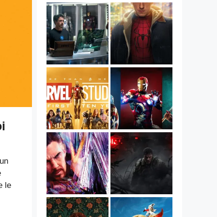
i
’un
e
 le