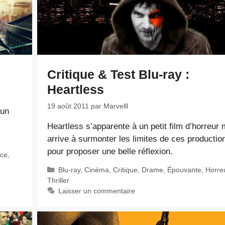
Critique & Test Blu-ray :
Heartless
19 août 2011
par
Marvelll
’un
Heartless s’apparente à un petit film d’horreur 
arrive à surmonter les limites de ces productio
pour proposer une belle réflexion.
ce
,
Catégories
Blu-ray
,
Cinéma
,
Critique
,
Drame
,
Épouvante
,
Horre
Thriller
Laisser un commentaire