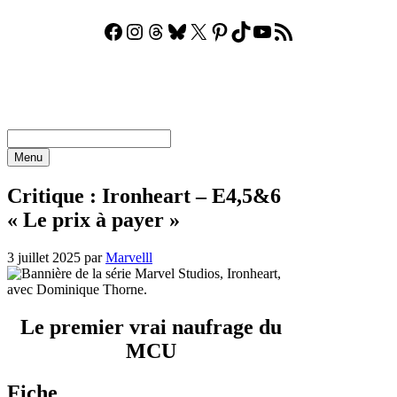
Facebook
Instagram
Threads
Bluesky
X
Pinterest
TikTok
YouTube
Flux RSS
Aller
au
contenu
Menu
Critique : Ironheart – E4,5&6
« Le prix à payer »
3 juillet 2025
par
Marvelll
Le premier vrai naufrage du
MCU
Fiche