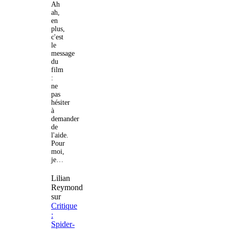
Ah
ah,
en
plus,
c'est
le
message
du
film
:
ne
pas
hésiter
à
demander
de
l'aide.
Pour
moi,
je…
Lilian
Reymond
sur
Critique
:
Spider-