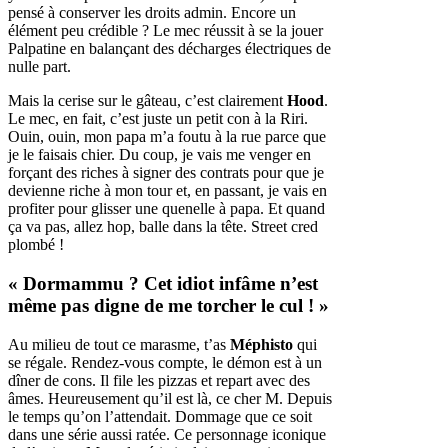
pensé à conserver les droits admin. Encore un
élément peu crédible ? Le mec réussit à se la jouer
Palpatine en balançant des décharges électriques de
nulle part.
Mais la cerise sur le gâteau, c’est clairement
Hood
.
Le mec, en fait, c’est juste un petit con à la Riri.
Ouin, ouin, mon papa m’a foutu à la rue parce que
je le faisais chier. Du coup, je vais me venger en
forçant des riches à signer des contrats pour que je
devienne riche à mon tour et, en passant, je vais en
profiter pour glisser une quenelle à papa. Et quand
ça va pas, allez hop, balle dans la tête. Street cred
plombé !
« Dormammu ? Cet idiot infâme n’est
même pas digne de me torcher le cul ! »
Au milieu de tout ce marasme, t’as
Méphisto
qui
se régale. Rendez-vous compte, le démon est à un
dîner de cons. Il file les pizzas et repart avec des
âmes. Heureusement qu’il est là, ce cher M. Depuis
le temps qu’on l’attendait. Dommage que ce soit
dans une série aussi ratée. Ce personnage iconique