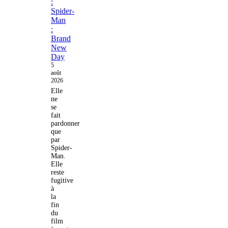
:
Spider-
Man
:
Brand
New
Day
5
août
2026
Elle
ne
se
fait
pardonner
que
par
Spider-
Man.
Elle
reste
fugitive
à
la
fin
du
film