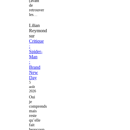
(avant
de
retrouver
les…
Lilian
Reymond
sur
Critique
:
Spider-
Man
:
Brand
New
Day
5
août
2026
Oui
je
comprends
mais
reste
qu’elle
fait
beaucoup