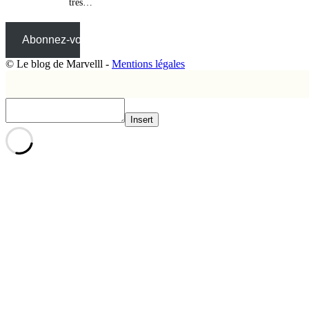
très…
Abonnez-vous
© Le blog de Marvelll -
Mentions légales
Insert