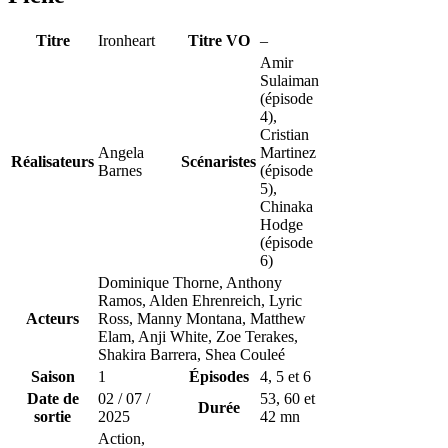
Titre
Ironheart
Titre VO
–
Amir
Sulaiman
(épisode
4),
Cristian
Angela
Martinez
Réalisateurs
Scénaristes
Barnes
(épisode
5),
Chinaka
Hodge
(épisode
6)
Dominique Thorne, Anthony
Ramos, Alden Ehrenreich, Lyric
Acteurs
Ross, Manny Montana, Matthew
Elam, Anji White, Zoe Terakes,
Shakira Barrera, Shea Couleé
Saison
1
Épisodes
4
, 5 et 6
Date de
02 / 07 /
53, 60 et
Durée
sortie
2025
42 mn
Action,