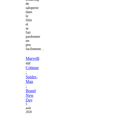
de
saloperie
dans
le
film
et
se
fait
pardonner
un
peu
facilement…
Marvelll
sur
Critique
:
Spider-
Man
:
Brand
New
Day
5
août
2026