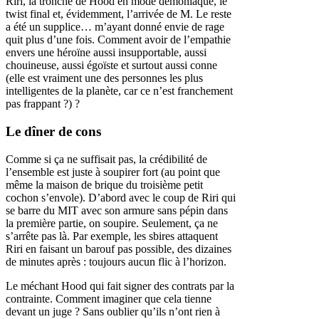
Riri, la tronche de Hood en mode démoniaque, le
twist final et, évidemment, l’arrivée de M. Le reste
a été un supplice… m’ayant donné envie de rage
quit plus d’une fois. Comment avoir de l’empathie
envers une héroïne aussi insupportable, aussi
chouineuse, aussi égoïste et surtout aussi conne
(elle est vraiment une des personnes les plus
intelligentes de la planète, car ce n’est franchement
pas frappant ?) ?
Le dîner de cons
Comme si ça ne suffisait pas, la crédibilité de
l’ensemble est juste à soupirer fort (au point que
même la maison de brique du troisième petit
cochon s’envole). D’abord avec le coup de Riri qui
se barre du MIT avec son armure sans pépin dans
la première partie, on soupire. Seulement, ça ne
s’arrête pas là. Par exemple, les sbires attaquent
Riri en faisant un barouf pas possible, des dizaines
de minutes après : toujours aucun flic à l’horizon.
Le méchant Hood qui fait signer des contrats par la
contrainte. Comment imaginer que cela tienne
devant un juge ? Sans oublier qu’ils n’ont rien à