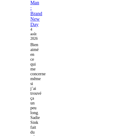
Man
:
Brand
New
Day
4
août
2026
Bien
aimé
en
ce
qui
me
concerne
même
si
j’ai
trouvé
ça
un
peu
long.
Sadie
Sink
fait
du